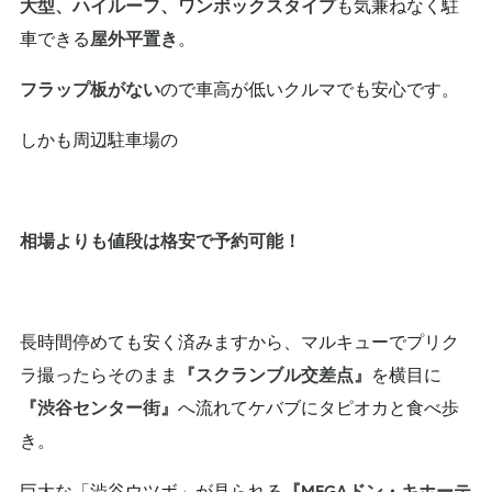
も気兼ねなく駐
大型、ハイルーフ、ワンボックスタイプ
車できる
。
屋外平置き
ので車高が低いクルマでも安心です。
フラップ板がない
しかも周辺駐車場の
相場よりも値段は格安で予約可能！
長時間停めても安く済みますから、マルキューでプリク
ラ撮ったらそのまま
を横目に
『スクランブル交差点』
へ流れてケバブにタピオカと食べ歩
『渋谷センター街』
き。
巨大な「渋谷ウツボ」が見られる
『MEGAドン・キホーテ