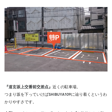
近くの駐車場。
『道玄坂上交番前交差点』
つまり坂を下っていけば
に辿り着くというわ
SHIBUYA109
かりやすさです。