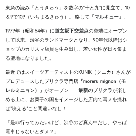
東急の読み「とうきゅう」を数字の“十と九”に見立て、10
＆9で109（いちまるきゅう）。 略して
。
「マルキュー」
1979年（昭和54年）に
の突端にオープン
道玄坂下交差点
して以来、渋谷のランドマークとなり、90年代以降はシ
ョップのカリスマ店員を生み出し、若い女性が日々集ま
る聖地になりました。
最近ではスイーツアーティストのKUNIK（クニカ）さんが
プロデュースしたプリクラ専門店
『moreru mignon（モ
がオープン！
が楽し
レルミニョン）』
最新のプリクラ
める上に、お菓子の国をイメージした店内で写メを撮れ
ば“映える”こと間違いなし！
「是非行ってみたいけど、渋谷のど真ん中だし、やっぱ
電車じゃないとダメ？」