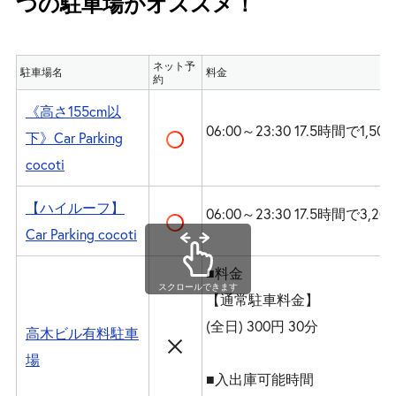
つの駐車場がオススメ！
ネット予
駐車場名
料金
約
《高さ155cm以
06:00～23:30 17.5時間で1,50
下》Car Parking
cocoti
【ハイルーフ】
06:00～23:30 17.5時間で3,20
Car Parking cocoti
■料金
スクロールできます
【通常駐車料金】
(全日) 300円 30分
高木ビル有料駐車
場
■入出庫可能時間