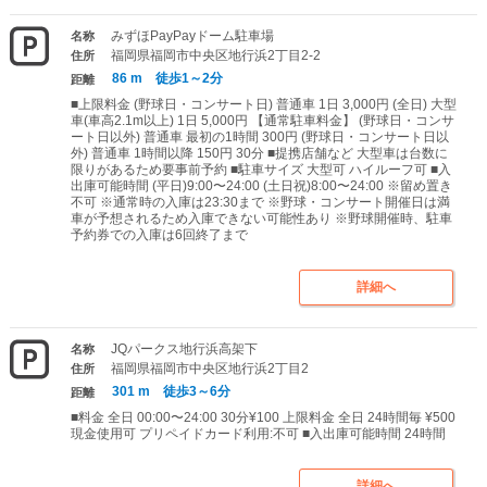
みずほPayPayドーム駐車場
名称
福岡県福岡市中央区地行浜2丁目2-2
住所
86 m 徒歩1～2分
距離
■上限料金 (野球日・コンサート日) 普通車 1日 3,000円 (全日) 大型
車(車高2.1m以上) 1日 5,000円 【通常駐車料金】 (野球日・コンサ
ート日以外) 普通車 最初の1時間 300円 (野球日・コンサート日以
外) 普通車 1時間以降 150円 30分 ■提携店舗など 大型車は台数に
限りがあるため要事前予約 ■駐車サイズ 大型可 ハイルーフ可 ■入
出庫可能時間 (平日)9:00〜24:00 (土日祝)8:00〜24:00 ※留め置き
不可 ※通常時の入庫は23:30まで ※野球・コンサート開催日は満
車が予想されるため入庫できない可能性あり ※野球開催時、駐車
予約券での入庫は6回終了まで
詳細へ
JQパークス地行浜高架下
名称
福岡県福岡市中央区地行浜2丁目2
住所
301 m 徒歩3～6分
距離
■料金 全日 00:00〜24:00 30分¥100 上限料金 全日 24時間毎 ¥500
現金使用可 プリペイドカード利用:不可 ■入出庫可能時間 24時間
詳細へ