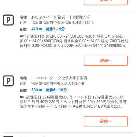
あなぶきパーク 福浜二丁目団地667
名称
福岡県福岡市中央区福浜団地2丁目2-1
住所
470 m 徒歩5～9分
距離
■料金 通常料金 終日(0:00〜24:00) 100円/30分 特別日料金 終日
(0:00〜24:00) 500円/30分 通常料金 0:00〜24:00 最大: 700円 特別
日料金 0:00〜24:00 最大:3,000円 ■入出庫可能時間 24時間365日
詳細へ
エコロパーク エクセラ大濠公園西
名称
福岡県福岡市中央区唐人町3-4-9
住所
530 m 徒歩6～10分
距離
■料金 通常日 12時間 最大600円 イベント日 12時間 最大2600円
通常日 終日 40分 220円 イベント日 終日 20分 330円 現金利用:可
電子マネー利用:不可 QR利用:可 ■提携店舗など EV充電器:なし
詳細へ