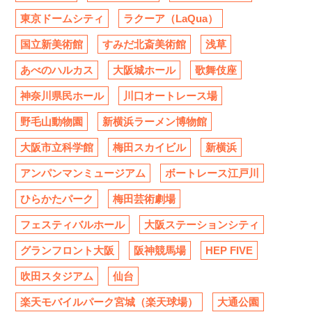
東京ドームシティ
ラクーア（LaQua）
国立新美術館
すみだ北斎美術館
浅草
あべのハルカス
大阪城ホール
歌舞伎座
神奈川県民ホール
川口オートレース場
野毛山動物園
新横浜ラーメン博物館
大阪市立科学館
梅田スカイビル
新横浜
アンパンマンミュージアム
ボートレース江戸川
ひらかたパーク
梅田芸術劇場
フェスティバルホール
大阪ステーションシティ
グランフロント大阪
阪神競馬場
HEP FIVE
吹田スタジアム
仙台
楽天モバイルパーク宮城（楽天球場）
大通公園