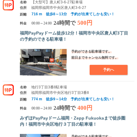
【大型可】唐人町3-6-27駐車場
名称
福岡県福岡市中央区唐人町3-6-27
住所
716 m 徒歩8～13分 予約が出来てしかも安い！
距離
500円
24時間で
料金
00:00～24:00
福岡PayPayドーム徒歩12分！福岡市中央区唐人町3丁目
の予約のできる駐車場！
予約ができる駐車場です。
前日までキャンセル無料です。
予約へ
地行3丁目3番8駐車場
名称
福岡県福岡市中央区地行3丁目3番8
住所
774 m 徒歩9～14分 予約が出来てしかも安い！
距離
400円
24時間で
料金
00:00～24:00
みずほPayPayドーム福岡・Zepp Fukuokaまで徒歩圏
内！福岡市中央区地行３丁目の駐車場！
予約ができる駐車場です。