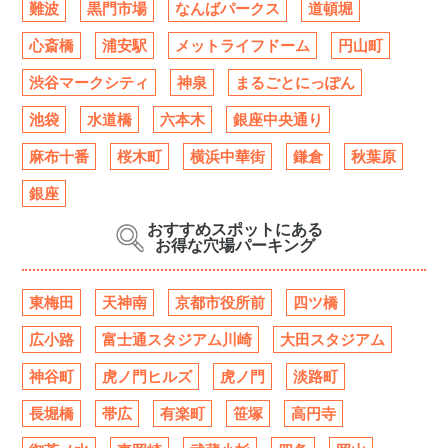
難波
黒門市場
なんばパークス
道頓堀
心斎橋
浦安駅
メットライフドーム
円山町
渋谷マークシティ
神泉
まるごとにっぽん
池袋
水道橋
六本木
銀座中央通り
麻布十番
桜木町
横浜中華街
鎌倉
秋葉原
銀座
おすすめスポットにある
お得な穴場パーキング
東梅田
天神南
京都市役所前
四ツ橋
広小路
富士通スタジアム川崎
大田スタジアム
神谷町
虎ノ門ヒルズ
虎ノ門
淡路町
長堀橋
帯広
有楽町
笹塚
高円寺