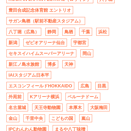
豊田合成記念体育館 エントリオ
サガン鳥栖（駅前不動産スタジアム）
八丁堀（広島）
静岡
鳥栖
千葉
浜松
新潟
ゼビオアリーナ仙台
宇都宮
セキスイハイムスーパーアリーナ
岡山
新江ノ島水族館
博多
天神
IAIスタジアム日本平
エスコンフィールドHOKKAIDO
広島
目黒
外苑前
Kアリーナ横浜
ベルーナドーム
名古屋城
天王寺動物園
本厚木
大阪梅田
金山
千里中央
こどもの国
嵐山
IPCわんわん動物園
まるや八丁味噌