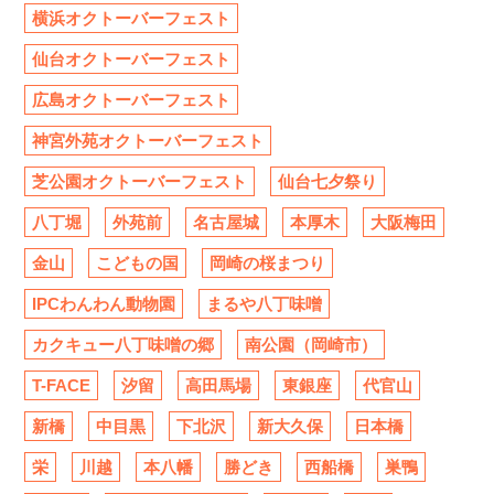
横浜オクトーバーフェスト
仙台オクトーバーフェスト
広島オクトーバーフェスト
神宮外苑オクトーバーフェスト
芝公園オクトーバーフェスト
仙台七夕祭り
八丁堀
外苑前
名古屋城
本厚木
大阪梅田
金山
こどもの国
岡崎の桜まつり
IPCわんわん動物園
まるや八丁味噌
カクキュー八丁味噌の郷
南公園（岡崎市）
T-FACE
汐留
高田馬場
東銀座
代官山
新橋
中目黒
下北沢
新大久保
日本橋
栄
川越
本八幡
勝どき
西船橋
巣鴨