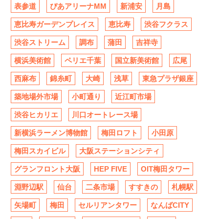
表参道
ぴあアリーナMM
新浦安
月島
恵比寿ガーデンプレイス
恵比寿
渋谷フクラス
渋谷ストリーム
調布
蒲田
吉祥寺
横浜美術館
ペリエ千葉
国立新美術館
広尾
西麻布
錦糸町
大崎
浅草
東急プラザ銀座
築地場外市場
小町通り
近江町市場
渋谷ヒカリエ
川口オートレース場
新横浜ラーメン博物館
梅田ロフト
小田原
梅田スカイビル
大阪ステーションシティ
グランフロント大阪
HEP FIVE
OIT梅田タワー
淵野辺駅
仙台
二条市場
すすきの
札幌駅
矢場町
梅田
セルリアンタワー
なんばCITY