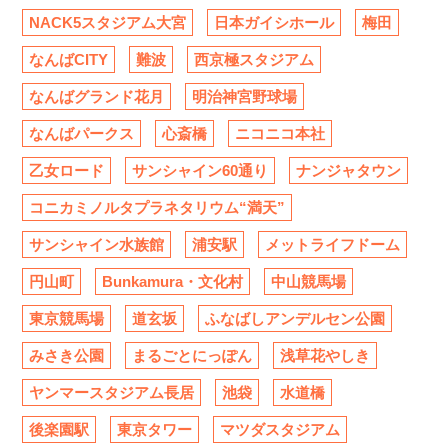
NACK5スタジアム大宮
日本ガイシホール
梅田
なんばCITY
難波
西京極スタジアム
なんばグランド花月
明治神宮野球場
なんばパークス
心斎橋
ニコニコ本社
乙女ロード
サンシャイン60通り
ナンジャタウン
コニカミノルタプラネタリウム“満天”
サンシャイン水族館
浦安駅
メットライフドーム
円山町
Bunkamura・文化村
中山競馬場
東京競馬場
道玄坂
ふなばしアンデルセン公園
みさき公園
まるごとにっぽん
浅草花やしき
ヤンマースタジアム長居
池袋
水道橋
後楽園駅
東京タワー
マツダスタジアム