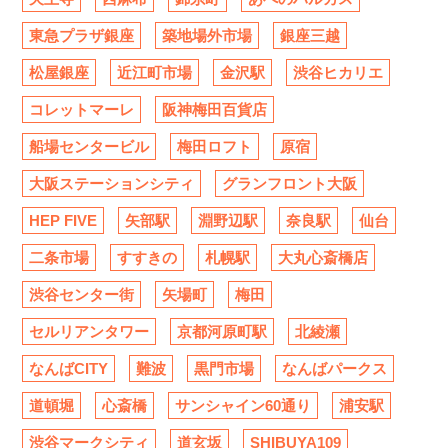
東急プラザ銀座
築地場外市場
銀座三越
松屋銀座
近江町市場
金沢駅
渋谷ヒカリエ
コレットマーレ
阪神梅田百貨店
船場センタービル
梅田ロフト
原宿
大阪ステーションシティ
グランフロント大阪
HEP FIVE
矢部駅
淵野辺駅
奈良駅
仙台
二条市場
すすきの
札幌駅
大丸心斎橋店
渋谷センター街
矢場町
梅田
セルリアンタワー
京都河原町駅
北綾瀬
なんばCITY
難波
黒門市場
なんばパークス
道頓堀
心斎橋
サンシャイン60通り
浦安駅
渋谷マークシティ
道玄坂
SHIBUYA109