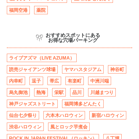
福岡空港
薬院
おすすめスポットにある
お得な穴場パーキング
ライブアズマ（LIVE AZUMA）
読売ジャイアンツ球場
ヤマハスタジアム
神谷町
内幸町
逗子
帯広
有楽町
中洲川端
烏丸御池
熱海
栄駅
品川
川越まつり
神戸ジャズストリート
福岡博多どんたく
仙台七夕祭り
六本木ハロウィン
新宿ハロウィン
渋谷ハロウィン
風とロック芋煮会
ROCK IN JAPAN FESTIVAL（ロッキン）
八丁堀