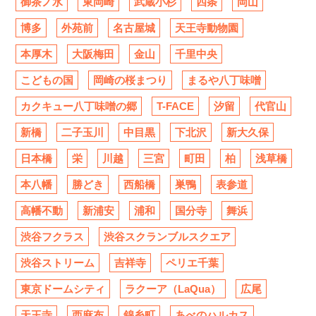
御茶ノ水
東岡崎
武蔵小杉
四条
岡山
博多
外苑前
名古屋城
天王寺動物園
本厚木
大阪梅田
金山
千里中央
こどもの国
岡崎の桜まつり
まるや八丁味噌
カクキュー八丁味噌の郷
T-FACE
汐留
代官山
新橋
二子玉川
中目黒
下北沢
新大久保
日本橋
栄
川越
三宮
町田
柏
浅草橋
本八幡
勝どき
西船橋
巣鴨
表参道
高幡不動
新浦安
浦和
国分寺
舞浜
渋谷フクラス
渋谷スクランブルスクエア
渋谷ストリーム
吉祥寺
ペリエ千葉
東京ドームシティ
ラクーア（LaQua）
広尾
天王寺
西麻布
錦糸町
あべのハルカス