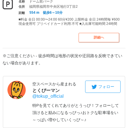
ドーム前パーク
名称
福岡県福岡市中央区地行3丁目2
住所
554 m 徒歩6～10分
距離
■料金 全日 00:00〜24:00 60分¥200 上限料金 全日 24時間毎 ¥600
現金使用可 プリペイドカード利用:不可 ■入出庫可能時間 24時間
詳細へ
※ご注意ください - 徒歩時間は地形の状況や迂回路を反映できてい
ない場合があります。
空スペースから産まれる
フォロー
とくぴーマン
@tokup_official
特Pを見てくれてありがとうっぴ！
フォローして
頂けると励みになるっぴっ♪
おトクな駐車場をい
～っぱい増やしていくっぴ～♪