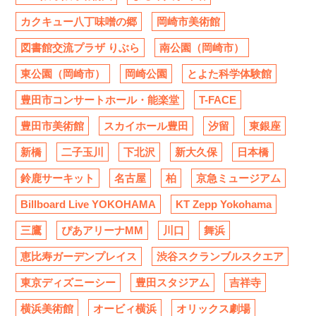
カクキュー八丁味噌の郷
岡崎市美術館
図書館交流プラザ りぶら
南公園（岡崎市）
東公園（岡崎市）
岡崎公園
とよた科学体験館
豊田市コンサートホール・能楽堂
T-FACE
豊田市美術館
スカイホール豊田
汐留
東銀座
新橋
二子玉川
下北沢
新大久保
日本橋
鈴鹿サーキット
名古屋
柏
京急ミュージアム
Billboard Live YOKOHAMA
KT Zepp Yokohama
三鷹
ぴあアリーナMM
川口
舞浜
恵比寿ガーデンプレイス
渋谷スクランブルスクエア
東京ディズニーシー
豊田スタジアム
吉祥寺
横浜美術館
オービィ横浜
オリックス劇場