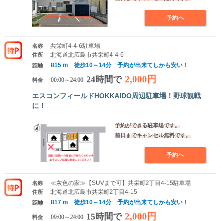
予約へ
共栄町4-4-6駐車場
名称
北海道北広島市共栄町4-4-6
住所
815 m 徒歩10～14分 予約が出来てしかも安い！
距離
2,000円
24時間で
料金
00:00～24:00
エスコンフィールドHOKKAIDO周辺駐車場！野球観戦
に！
予約ができる駐車場です。
前日までキャンセル無料です。
予約へ
≪灰色の家≫【SUVまで可】共栄町2丁目4-15駐車場
名称
北海道北広島市共栄町2丁目4-15
住所
817 m 徒歩10～14分 予約が出来てしかも安い！
距離
2,000円
15時間で
料金
09:00～24:00