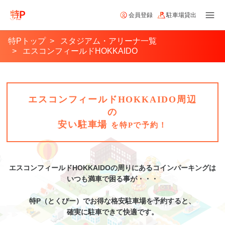
会員登録
駐車場貸出
特Pトップ
スタジアム・アリーナ一覧
エスコンフィールドHOKKAIDO
エスコンフィールドHOKKAIDO周辺
の
安い駐車場
を特Pで予約！
エスコンフィールドHOKKAIDO
の周りにあるコインパーキングは
いつも満車で困る事が・・・
特P（とくぴー）でお得な格安
駐車場
を予約すると、
確実に駐車できて快適です。