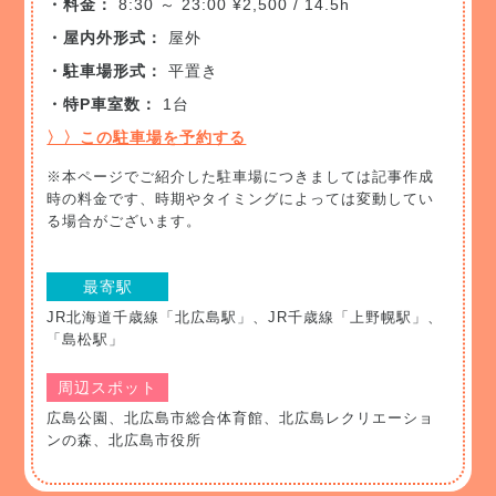
・料金：
8:30 ～ 23:00 ¥2,500 / 14.5h
・屋内外形式：
屋外
・駐車場形式：
平置き
・特P車室数：
1台
〉〉この駐車場を予約する
※本ページでご紹介した駐車場につきましては記事作成
時の料金です、時期やタイミングによっては変動してい
る場合がございます。
最寄駅
JR北海道千歳線「北広島駅」、JR千歳線「上野幌駅」、
「島松駅」
周辺スポット
広島公園、北広島市総合体育館、北広島レクリエーショ
ンの森、北広島市役所