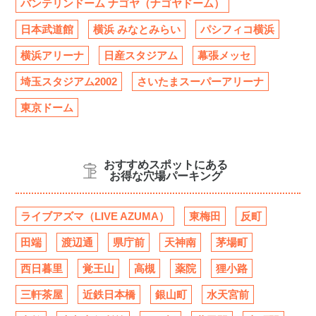
バンテリンドーム ナゴヤ（ナゴヤドーム）
日本武道館
横浜 みなとみらい
パシフィコ横浜
横浜アリーナ
日産スタジアム
幕張メッセ
埼玉スタジアム2002
さいたまスーパーアリーナ
東京ドーム
おすすめスポットにある
お得な穴場パーキング
ライブアズマ（LIVE AZUMA）
東梅田
反町
田端
渡辺通
県庁前
天神南
茅場町
西日暮里
覚王山
高槻
薬院
狸小路
三軒茶屋
近鉄日本橋
銀山町
水天宮前