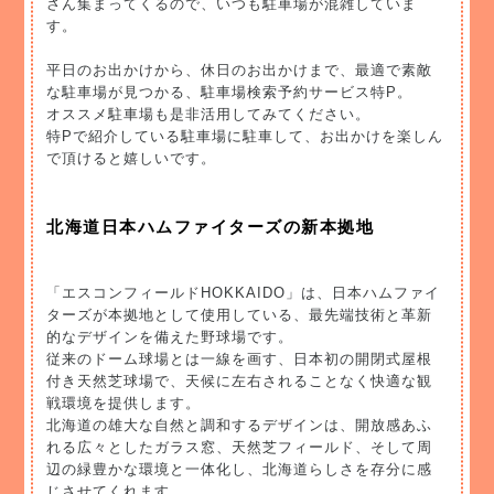
さん集まってくるので、いつも駐車場が混雑していま
す。
平日のお出かけから、休日のお出かけまで、最適で素敵
な駐車場が見つかる、駐車場検索予約サービス特P。
オススメ駐車場も是非活用してみてください。
特Pで紹介している駐車場に駐車して、お出かけを楽しん
で頂けると嬉しいです。
北海道日本ハムファイターズの新本拠地
「エスコンフィールドHOKKAIDO」は、日本ハムファイ
ターズが本拠地として使用している、最先端技術と革新
的なデザインを備えた野球場です。
従来のドーム球場とは一線を画す、日本初の開閉式屋根
付き天然芝球場で、天候に左右されることなく快適な観
戦環境を提供します。
北海道の雄大な自然と調和するデザインは、開放感あふ
れる広々としたガラス窓、天然芝フィールド、そして周
辺の緑豊かな環境と一体化し、北海道らしさを存分に感
じさせてくれます。