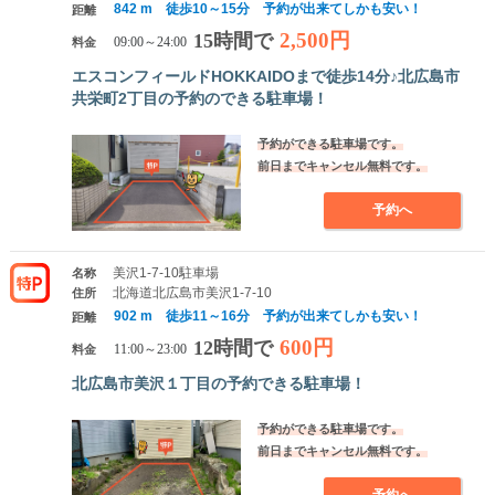
842 m 徒歩10～15分 予約が出来てしかも安い！
距離
2,500円
15時間で
料金
09:00～24:00
エスコンフィールドHOKKAIDOまで徒歩14分♪北広島市
共栄町2丁目の予約のできる駐車場！
予約ができる駐車場です。
前日までキャンセル無料です。
予約へ
美沢1-7-10駐車場
名称
北海道北広島市美沢1-7-10
住所
902 m 徒歩11～16分 予約が出来てしかも安い！
距離
600円
12時間で
料金
11:00～23:00
北広島市美沢１丁目の予約できる駐車場！
予約ができる駐車場です。
前日までキャンセル無料です。
予約へ