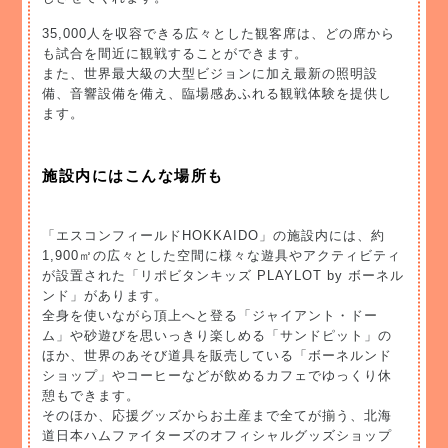
35,000人を収容できる広々とした観客席は、どの席から
も試合を間近に観戦することができます。
また、世界最大級の大型ビジョンに加え最新の照明設
備、音響設備を備え、臨場感あふれる観戦体験を提供し
ます。
施設内にはこんな場所も
「エスコンフィールドHOKKAIDO」の施設内には、約
1,900㎡の広々とした空間に様々な遊具やアクティビティ
が設置された「リポビタンキッズ PLAYLOT by ボーネル
ンド」があります。
全身を使いながら頂上へと登る「ジャイアント・ドー
ム」や砂遊びを思いっきり楽しめる「サンドピット」の
ほか、世界のあそび道具を販売している「ボーネルンド
ショップ」やコーヒーなどが飲めるカフェでゆっくり休
憩もできます。
そのほか、応援グッズからお土産まで全てが揃う、北海
道日本ハムファイターズのオフィシャルグッズショップ