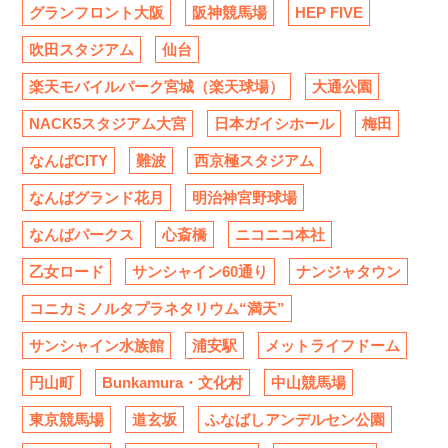
グランフロント大阪
阪神競馬場
HEP FIVE
吹田スタジアム
仙台
楽天モバイルパーク宮城（楽天球場）
大通公園
NACK5スタジアム大宮
日本ガイシホール
梅田
なんばCITY
難波
西京極スタジアム
なんばグランド花月
明治神宮野球場
なんばパークス
心斎橋
ニコニコ本社
乙女ロード
サンシャイン60通り
ナンジャタウン
コニカミノルタプラネタリウム“満天”
サンシャイン水族館
浦安駅
メットライフドーム
円山町
Bunkamura・文化村
中山競馬場
東京競馬場
道玄坂
ふなばしアンデルセン公園