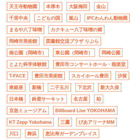
天王寺動物園
本厚木
大阪梅田
金山
千里中央
こどもの国
嵐山
IPCわんわん動物園
まるや八丁味噌
カクキュー八丁味噌の郷
岡崎市美術館
図書館交流プラザ りぶら
南公園（岡崎市）
東公園（岡崎市）
岡崎公園
とよた科学体験館
豊田市コンサートホール・能楽堂
T-FACE
豊田市美術館
スカイホール豊田
汐留
東銀座
新橋
二子玉川
下北沢
新大久保
日本橋
鈴鹿サーキット
名古屋
柏
京急ミュージアム
Billboard Live YOKOHAMA
KT Zepp Yokohama
三鷹
ぴあアリーナMM
川口
舞浜
恵比寿ガーデンプレイス