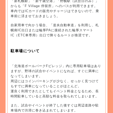
「新札幌駅」「新千歳空港」「野幌駅（試合日のみ）」
からも「F Village 停留所」へのバスが利用できます。
車内ではICカードの販売やチャージはできないので、乗
車前に済ませておきましょう。
自家用車で向かう場合、「道央自動車道」を利用し、札
幌南IC出口または輪厚PAに接続された輪厚スマート
IC（ETC車専用）出口で降りるルートが推奨です。
駐車場について
「北海道ボールパークFビレッジ」内に専用駐車場はあり
ますが、野球の試合やイベントになれば、すぐに満車に
なってしまいます。
周辺にはコインパーキングが少なく、せっかく見つけて
もすでに満車になっていることがほとんど。
運良く利用できたとしてもイベント料金となるため、長
時間駐車していると高額な料金を取られてしまいます。
また、試合やイベントが終了した後すぐは周辺道路や駐
車場内で渋滞に巻き込まれてしまいます。