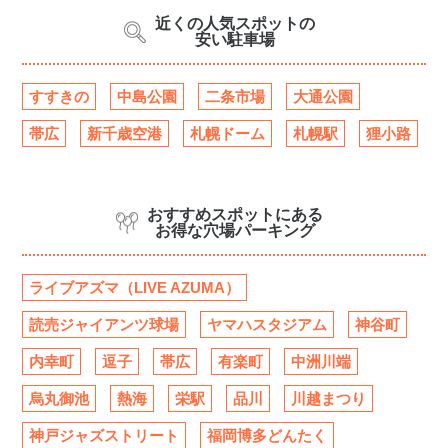
近くの人気スポットの
安い駐車場
すすきの
中島公園
二条市場
大通公園
帯広
新千歳空港
札幌ドーム
札幌駅
狸小路
おすすめスポットにある
お得な穴場パーキング
ライブアズマ（LIVE AZUMA）
読売ジャイアンツ球場
ヤマハスタジアム
神谷町
内幸町
逗子
帯広
有楽町
中洲川端
烏丸御池
熱海
栄駅
品川
川越まつり
神戸ジャズストリート
福岡博多どんたく