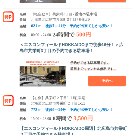
《軽自動車》共栄町3丁目7番地29駐車場
名称
北海道北広島市共栄町3丁目7番地29
住所
621 m 徒歩7～11分 予約が出来てしかも安い！
距離
500円
24時間で
料金
00:00～24:00
＜エスコンフィールドHOKKAIDOまで徒歩16分！＞広
島市共栄町3丁目の予約できる駐車場！
予約ができる駐車場です。
前日までキャンセル無料です。
予約へ
【右側】共栄町２丁目1-11駐車場
名称
北海道北広島市共栄町２丁目1-11
住所
772 m 徒歩9～14分 予約が出来てしかも安い！
距離
3,500円
8時間で
料金
15:00～23:00
【エスコンフィールドHOKKAIDO周辺】北広島市共栄町
２丁目の予約できる駐車場！