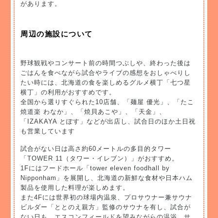
があります。
周辺の施設について
野球観戦やコンサート前の時間つぶしや、終わった後は
ごはんを食べながら試合やライブの感想をおしゃべりし
たい時には、北海道の食を楽しめるグルメ横丁「七つ星
横丁」の利用がおすすめです。
全国から選りすぐられた10店舗、「麺屋 優光」、「たこ
焼道楽 わなか」、「焼貝あこや」、「天金」、
「IZAKAYA とぽす」などが出店し、試合日のほか土日祝
も営業しています
試合がない日は高さ約60メートルの多目的タワー
「TOWER 11（タワー・イレブン）」がおすすめ。
1Fにはフードホール「tower eleven foodhall by
Nipponham」を展開し、北海道の新鮮な食材や日本ハム
製品を使用した料理が楽しめます。
また4Fには世界初の球場内温泉、プロサウナー兼サウナ
ビルダー「ととのえ親方」監修のサウナを有し、試合が
ない日も、エスコンフィールドを望みながらの温浴、サ