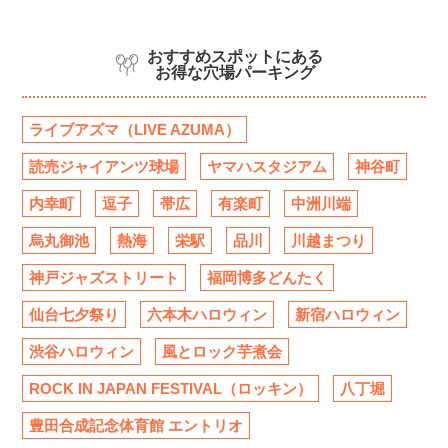
おすすめスポットにある
お得な穴場パーキング
ライブアズマ（LIVE AZUMA）
読売ジャイアンツ球場
ヤマハスタジアム
神谷町
内幸町
逗子
帯広
有楽町
中洲川端
烏丸御池
熱海
栄駅
品川
川越まつり
神戸ジャズストリート
福岡博多どんたく
仙台七夕祭り
六本木ハロウィン
新宿ハロウィン
渋谷ハロウィン
風とロック芋煮会
ROCK IN JAPAN FESTIVAL（ロッキン）
八丁堀
豊田合成記念体育館 エントリオ