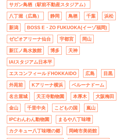
サガン鳥栖（駅前不動産スタジアム）
八丁堀（広島）
静岡
鳥栖
千葉
浜松
新潟
BOSS E・ZO FUKUOKA(イーゾ福岡)
ゼビオアリーナ仙台
宇都宮
岡山
新江ノ島水族館
博多
天神
IAIスタジアム日本平
エスコンフィールドHOKKAIDO
広島
目黒
外苑前
Kアリーナ横浜
ベルーナドーム
名古屋城
天王寺動物園
本厚木
大阪梅田
金山
千里中央
こどもの国
嵐山
IPCわんわん動物園
まるや八丁味噌
カクキュー八丁味噌の郷
岡崎市美術館