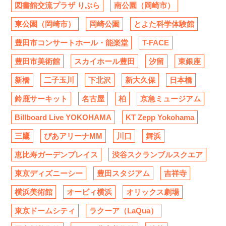
図書館交流プラザ りぶら
南公園（岡崎市）
東公園（岡崎市）
岡崎公園
とよた科学体験館
豊田市コンサートホール・能楽堂
T-FACE
豊田市美術館
スカイホール豊田
汐留
東銀座
新橋
二子玉川
下北沢
新大久保
日本橋
鈴鹿サーキット
名古屋
柏
京急ミュージアム
Billboard Live YOKOHAMA
KT Zepp Yokohama
三鷹
ぴあアリーナMM
川口
舞浜
恵比寿ガーデンプレイス
渋谷スクランブルスクエア
東京ディズニーシー
豊田スタジアム
吉祥寺
横浜美術館
オービィ横浜
オリックス劇場
東京ドームシティ
ラクーア（LaQua）