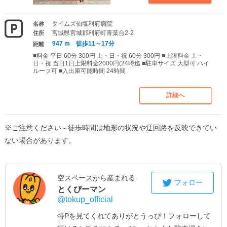
タイムズ仙塩利府病院
名称
宮城県宮城郡利府町青葉台2-2
住所
947 m 徒歩11～17分
距離
■料金 平日 60分 300円 土・日・祝 60分 300円 ■上限料金 土・
日・祝 当日1日上限料金2000円(24時迄 ■駐車サイズ 大型可 ハイ
ルーフ可 ■入出庫可能時間 24時間
詳細へ
※ご注意ください - 徒歩時間は地形の状況や迂回路を反映できてい
ない場合があります。
空スペースから産まれる
フォロー
とくぴーマン
@tokup_official
特Pを見てくれてありがとうっぴ！
フォローして