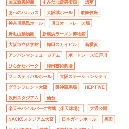
国立新美術館
すみだ北斎美術館
浅草
あべのハルカス
大阪城ホール
歌舞伎座
神奈川県民ホール
川口オートレース場
野毛山動物園
新横浜ラーメン博物館
大阪市立科学館
梅田スカイビル
新横浜
アンパンマンミュージアム
ボートレース江戸川
ひらかたパーク
梅田芸術劇場
フェスティバルホール
大阪ステーションシティ
グランフロント大阪
阪神競馬場
HEP FIVE
吹田スタジアム
仙台
楽天モバイルパーク宮城（楽天球場）
大通公園
NACK5スタジアム大宮
日本ガイシホール
梅田