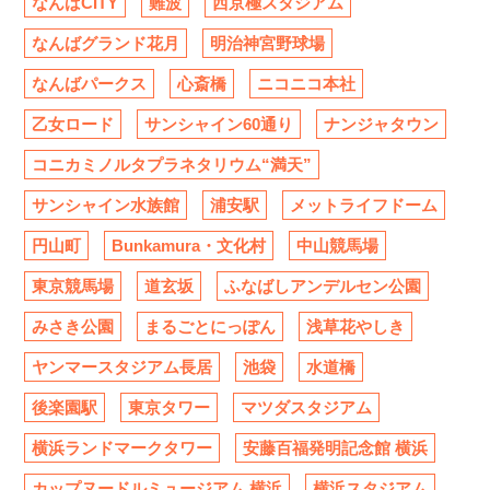
なんばCITY
難波
西京極スタジアム
なんばグランド花月
明治神宮野球場
なんばパークス
心斎橋
ニコニコ本社
乙女ロード
サンシャイン60通り
ナンジャタウン
コニカミノルタプラネタリウム“満天”
サンシャイン水族館
浦安駅
メットライフドーム
円山町
Bunkamura・文化村
中山競馬場
東京競馬場
道玄坂
ふなばしアンデルセン公園
みさき公園
まるごとにっぽん
浅草花やしき
ヤンマースタジアム長居
池袋
水道橋
後楽園駅
東京タワー
マツダスタジアム
横浜ランドマークタワー
安藤百福発明記念館 横浜
カップヌードルミュージアム 横浜
横浜スタジアム