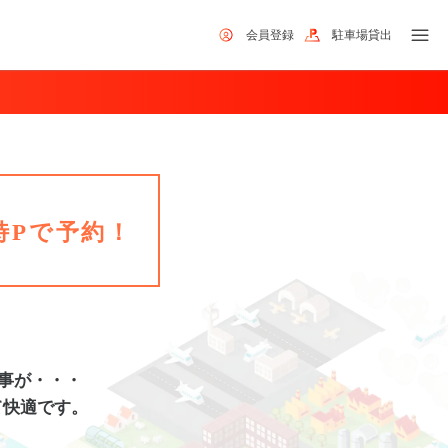
会員登録
駐車場貸出
特Pで予約！
事が・・・
て快適です。