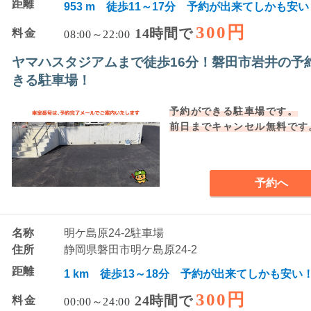
距離
953 m 徒歩11～17分 予約が出来てしかも安い
300円
14時間で
料金
08:00～22:00
ヤマハスタジアムまで徒歩16分！磐田市岩井の予
きる駐車場！
予約ができる駐車場です。
前日までキャンセル無料です
予約へ
名称
明ケ島原24-2駐車場
住所
静岡県磐田市明ケ島原24-2
距離
1 km 徒歩13～18分 予約が出来てしかも安い
300円
24時間で
料金
00:00～24:00