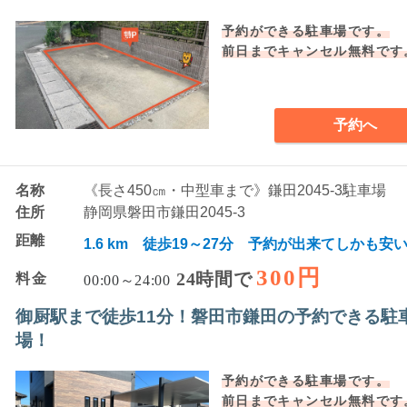
予約ができる駐車場です。
前日までキャンセル無料です
予約へ
名称
《長さ450㎝・中型車まで》鎌田2045-3駐車場
住所
静岡県磐田市鎌田2045-3
距離
1.6 km 徒歩19～27分 予約が出来てしかも安
300円
24時間で
料金
00:00～24:00
御厨駅まで徒歩11分！磐田市鎌田の予約できる駐
場！
予約ができる駐車場です。
前日までキャンセル無料です