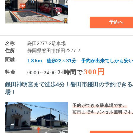
予約へ
名称
鎌田2277-2駐車場
住所
静岡県磐田市鎌田2277-2
距離
1.8 km 徒歩22～31分 予約が出来てしかも安
300円
24時間で
料金
00:00～24:00
鎌田神明宮まで徒歩4分！磐田市鎌田の予約できる
場！
予約ができる駐車場です。
前日までキャンセル無料です