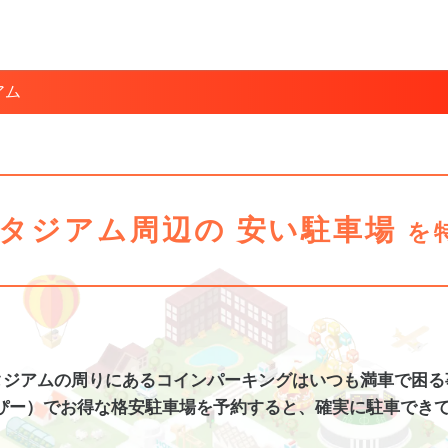
アム
スタジアム周辺の
安い駐車場
を
タジアム
の周りにあるコインパーキングは
いつも満車で困る
ぴー）でお得な格安
駐車場
を予約すると、
確実に駐車でき