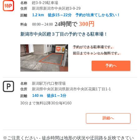
鐙3-9-29駐車場
名称
新潟県新潟市中央区鐙3-9-29
住所
1.2 km 徒歩15～22分 予約が出来てしかも安い！
距離
300円
24時間で
料金
00:00～24:00
新潟市中央区鐙３丁目の予約できる駐車場！
予約ができる駐車場です。
前日までキャンセル無料です。
予約へ
新潟駅万代口整理場
名称
新潟県中央区新潟県新潟市中央区花園1丁目1-1
住所
140 m 徒歩1～3分
距離
30分まで無料以降30分毎¥160
詳細へ
※ご注意ください - 徒歩時間は地形の状況や迂回路を反映できてい