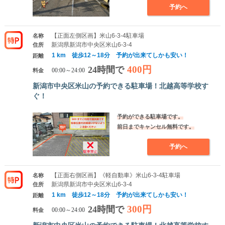
予約へ
【正面左側区画】米山6-3-4駐車場
名称
新潟県新潟市中央区米山6-3-4
住所
1 km 徒歩12～18分 予約が出来てしかも安い！
距離
400円
24時間で
料金
00:00～24:00
新潟市中央区米山の予約できる駐車場！北越高等学校す
ぐ！
予約ができる駐車場です。
前日までキャンセル無料です。
予約へ
【正面右側区画】《軽自動車》米山6-3-4駐車場
名称
新潟県新潟市中央区米山6-3-4
住所
1 km 徒歩12～18分 予約が出来てしかも安い！
距離
300円
24時間で
料金
00:00～24:00