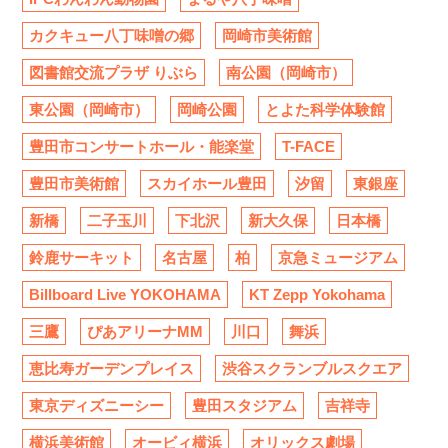
カクキュー八丁味噌の郷
岡崎市美術館
図書館交流プラザ りぶら
南公園（岡崎市）
東公園（岡崎市）
岡崎公園
とよた科学体験館
豊田市コンサートホール・能楽堂
T-FACE
豊田市美術館
スカイホール豊田
汐留
東銀座
新橋
二子玉川
下北沢
新大久保
日本橋
鈴鹿サーキット
名古屋
柏
京急ミュージアム
Billboard Live YOKOHAMA
KT Zepp Yokohama
三鷹
ぴあアリーナMM
川口
舞浜
恵比寿ガーデンプレイス
渋谷スクランブルスクエア
東京ディズニーシー
豊田スタジアム
吉祥寺
横浜美術館
オービィ横浜
オリックス劇場