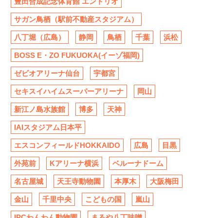
豊田合成記念体育館 エントリオ
サガン鳥栖（駅前不動産スタジアム）
八丁堀（広島）
静岡
鳥栖
千葉
浜松
BOSS E・ZO FUKUOKA(イーゾ福岡)
ゼビオアリーナ仙台
宇都宮
セキスイハイムスーパーアリーナ
岡山
新江ノ島水族館
博多
天神
IAIスタジアム日本平
エスコンフィールドHOKKAIDO
広島
目黒
外苑前
Kアリーナ横浜
ベルーナドーム
名古屋城
天王寺動物園
本厚木
大阪梅田
金山
千里中央
こどもの国
嵐山
IPCわんわん動物園
まるや八丁味噌