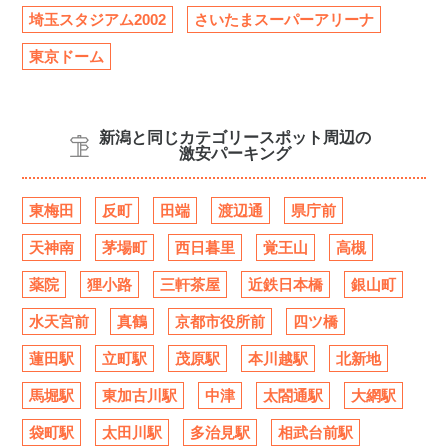
埼玉スタジアム2002
さいたまスーパーアリーナ
東京ドーム
新潟と同じカテゴリースポット周辺の
激安パーキング
東梅田
反町
田端
渡辺通
県庁前
天神南
茅場町
西日暮里
覚王山
高槻
薬院
狸小路
三軒茶屋
近鉄日本橋
銀山町
水天宮前
真鶴
京都市役所前
四ツ橋
蓮田駅
立町駅
茂原駅
本川越駅
北新地
馬堀駅
東加古川駅
中津
太閤通駅
大網駅
袋町駅
太田川駅
多治見駅
相武台前駅