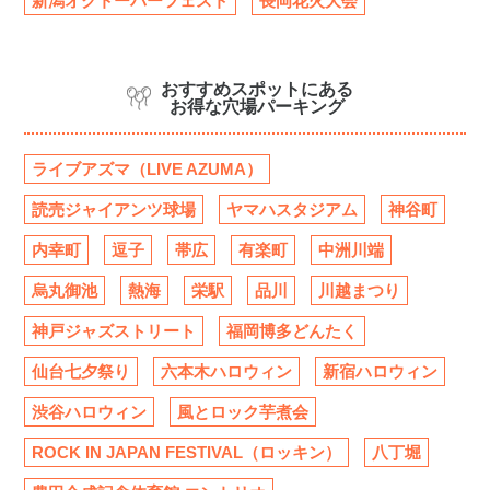
新潟オクトーバーフェスト
長岡花火大会
おすすめスポットにある
お得な穴場パーキング
ライブアズマ（LIVE AZUMA）
読売ジャイアンツ球場
ヤマハスタジアム
神谷町
内幸町
逗子
帯広
有楽町
中洲川端
烏丸御池
熱海
栄駅
品川
川越まつり
神戸ジャズストリート
福岡博多どんたく
仙台七夕祭り
六本木ハロウィン
新宿ハロウィン
渋谷ハロウィン
風とロック芋煮会
ROCK IN JAPAN FESTIVAL（ロッキン）
八丁堀