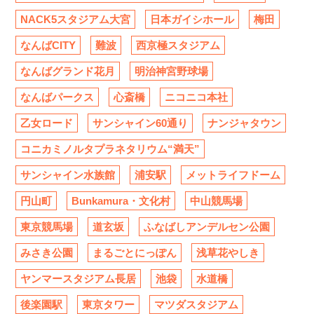
NACK5スタジアム大宮
日本ガイシホール
梅田
なんばCITY
難波
西京極スタジアム
なんばグランド花月
明治神宮野球場
なんばパークス
心斎橋
ニコニコ本社
乙女ロード
サンシャイン60通り
ナンジャタウン
コニカミノルタプラネタリウム“満天”
サンシャイン水族館
浦安駅
メットライフドーム
円山町
Bunkamura・文化村
中山競馬場
東京競馬場
道玄坂
ふなばしアンデルセン公園
みさき公園
まるごとにっぽん
浅草花やしき
ヤンマースタジアム長居
池袋
水道橋
後楽園駅
東京タワー
マツダスタジアム