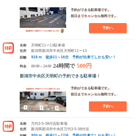
予約ができる駐車場です。
前日までキャンセル無料です。
予約へ
天明町11ー13駐車場
名称
新潟県新潟市中央区天明町11ー13
住所
918 m 徒歩11～16分 予約が出来てしかも安い！
距離
500円
24時間で
料金
00:00～24:00
新潟市中央区天明町の予約できる駐車場！
予約ができる駐車場です。
前日までキャンセル無料です。
予約へ
万代3-5-38付近駐車場
名称
新潟県新潟市中央区万代3-5-38付近
住所
950 m 徒歩11～17分 予約が出来てしかも安い！
距離