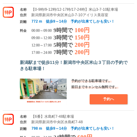
【0-9時/9-12時/12-17時/17-24時】米山3-7-10駐車場
名称
新潟県新潟市中央区米山3-7-10アイリス美容室
住所
772 m 徒歩9～14分 予約が出来てしかも安い！
距離
100円
9時間で
料金
00:00～09:00
150円
3時間で
09:00～12:00
200円
5時間で
12:00～17:00
200円
7時間で
17:00～24:00
新潟駅まで徒歩11分！新潟市中央区米山３丁目の予約で
きる駐車場！
予約ができる駐車場です。
前日までキャンセル無料です。
予約へ
【6番】水島町7-48駐車場
名称
新潟県新潟市中央区水島町7-48
住所
798 m 徒歩9～14分 予約が出来てしかも安い！
距離