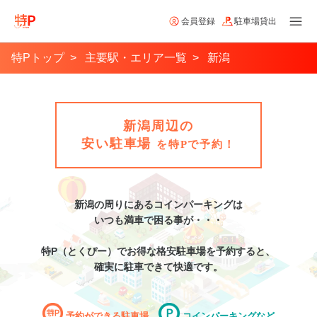
会員登録
駐車場貸出
特Pトップ
主要駅・エリア一覧
新潟
新潟周辺の
安い駐車場
を特Pで予約！
新潟
の周りにあるコインパーキングは
いつも満車で困る事が・・・
特P（とくぴー）でお得な格安
駐車場
を予約すると、
確実に駐車できて快適です。
予約ができる駐車場
コインパーキングなど