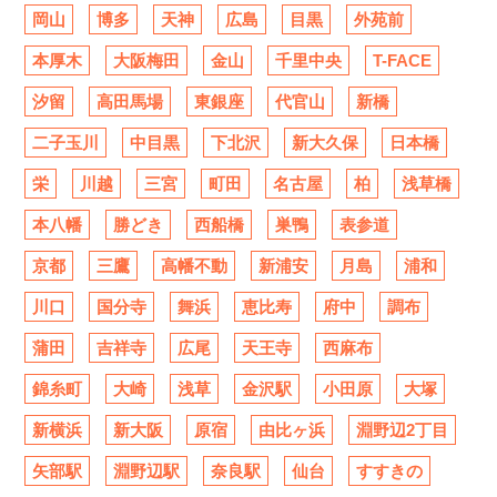
岡山
博多
天神
広島
目黒
外苑前
本厚木
大阪梅田
金山
千里中央
T-FACE
汐留
高田馬場
東銀座
代官山
新橋
二子玉川
中目黒
下北沢
新大久保
日本橋
栄
川越
三宮
町田
名古屋
柏
浅草橋
本八幡
勝どき
西船橋
巣鴨
表参道
京都
三鷹
高幡不動
新浦安
月島
浦和
川口
国分寺
舞浜
恵比寿
府中
調布
蒲田
吉祥寺
広尾
天王寺
西麻布
錦糸町
大崎
浅草
金沢駅
小田原
大塚
新横浜
新大阪
原宿
由比ヶ浜
淵野辺2丁目
矢部駅
淵野辺駅
奈良駅
仙台
すすきの