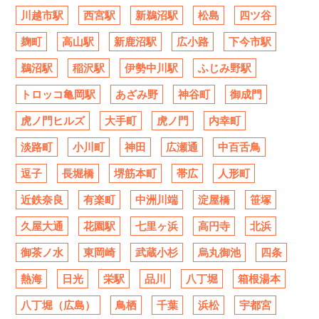
川越市駅
西宮駅
新鵜沼駅
松島
四ツ谷
麹町
高山駅
新鹿沼駅
広小路
下今市駅
鵜沼駅
稲沢駅
伊勢中川駅
ふじみ野駅
トロッコ亀岡駅
あざみ野
神谷町
御成門
虎ノ門ヒルズ
大手町
虎ノ門
内幸町
淡路町
小川町
神田
広瀬通
中百舌鳥
逗子
長堀橋
堺筋本町
帯広
人形町
近鉄奈良
有楽町
中洲川端
淀屋橋
笹塚
久屋大通
花園駅
七里ヶ浜
高円寺
北浜
御茶ノ水
東岡崎
武蔵小杉
烏丸御池
四条
熱海
日光
栄駅
品川
八丁堀
箱根湯本
八丁堀（広島）
鳥栖
千葉
浜松
宇都宮