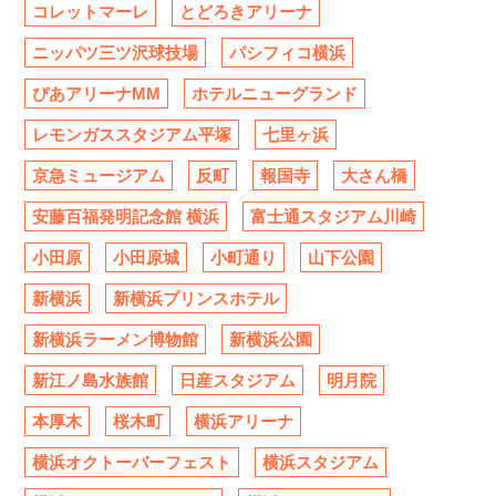
コレットマーレ
とどろきアリーナ
ニッパツ三ツ沢球技場
パシフィコ横浜
ぴあアリーナMM
ホテルニューグランド
レモンガススタジアム平塚
七里ヶ浜
京急ミュージアム
反町
報国寺
大さん橋
安藤百福発明記念館 横浜
富士通スタジアム川崎
小田原
小田原城
小町通り
山下公園
新横浜
新横浜プリンスホテル
新横浜ラーメン博物館
新横浜公園
新江ノ島水族館
日産スタジアム
明月院
本厚木
桜木町
横浜アリーナ
横浜オクトーバーフェスト
横浜スタジアム