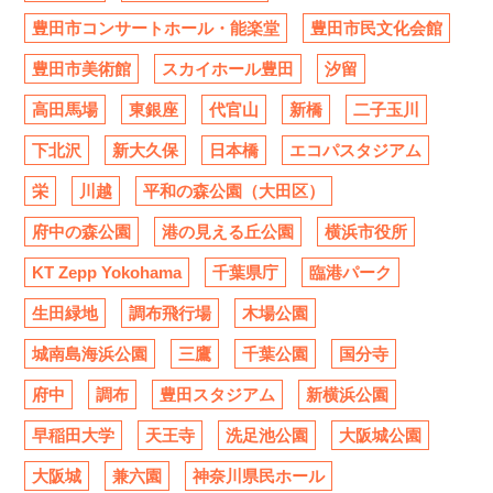
豊田市コンサートホール・能楽堂
豊田市民文化会館
豊田市美術館
スカイホール豊田
汐留
高田馬場
東銀座
代官山
新橋
二子玉川
下北沢
新大久保
日本橋
エコパスタジアム
栄
川越
平和の森公園（大田区）
府中の森公園
港の見える丘公園
横浜市役所
KT Zepp Yokohama
千葉県庁
臨港パーク
生田緑地
調布飛行場
木場公園
城南島海浜公園
三鷹
千葉公園
国分寺
府中
調布
豊田スタジアム
新横浜公園
早稲田大学
天王寺
洗足池公園
大阪城公園
大阪城
兼六園
神奈川県民ホール