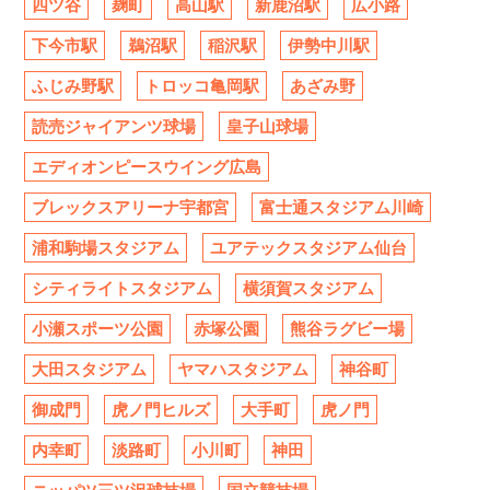
四ツ谷
麹町
高山駅
新鹿沼駅
広小路
下今市駅
鵜沼駅
稲沢駅
伊勢中川駅
ふじみ野駅
トロッコ亀岡駅
あざみ野
読売ジャイアンツ球場
皇子山球場
エディオンピースウイング広島
ブレックスアリーナ宇都宮
富士通スタジアム川崎
浦和駒場スタジアム
ユアテックスタジアム仙台
シティライトスタジアム
横須賀スタジアム
小瀬スポーツ公園
赤塚公園
熊谷ラグビー場
大田スタジアム
ヤマハスタジアム
神谷町
御成門
虎ノ門ヒルズ
大手町
虎ノ門
内幸町
淡路町
小川町
神田