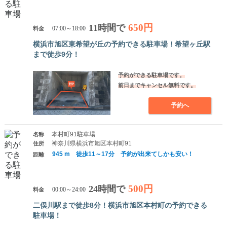
650円
11時間で
料金
07:00～18:00
横浜市旭区東希望が丘の予約できる駐車場！希望ヶ丘駅
まで徒歩9分！
予約ができる駐車場です。
前日までキャンセル無料です。
予約へ
本村町91駐車場
名称
神奈川県横浜市旭区本村町91
住所
945 m 徒歩11～17分 予約が出来てしかも安い！
距離
500円
24時間で
料金
00:00～24:00
二俣川駅まで徒歩8分！横浜市旭区本村町の予約できる
駐車場！