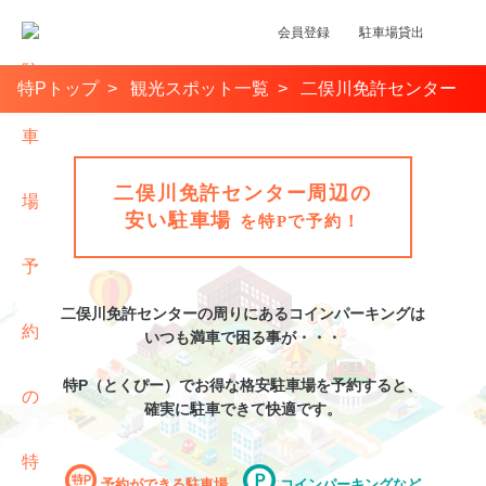
会員登録
駐車場貸出
特Pトップ
観光スポット一覧
二俣川免許センター
二俣川免許センター周辺の
安い駐車場
を特Pで予約！
二俣川免許センター
の周りにあるコインパーキングは
いつも満車で困る事が・・・
特P（とくぴー）でお得な格安
駐車場
を予約すると、
確実に駐車できて快適です。
予約ができる駐車場
コインパーキングなど