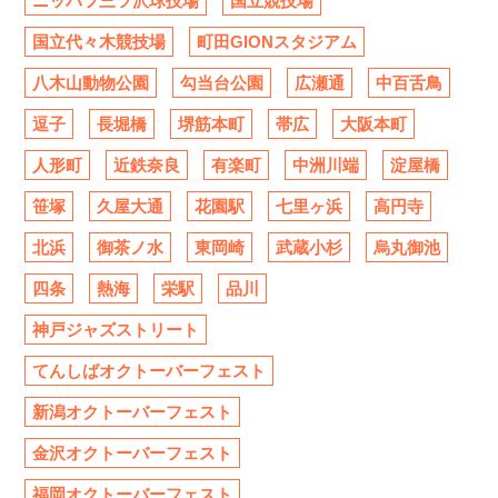
ニッパツ三ツ沢球技場
国立競技場
国立代々木競技場
町田GIONスタジアム
八木山動物公園
勾当台公園
広瀬通
中百舌鳥
逗子
長堀橋
堺筋本町
帯広
大阪本町
人形町
近鉄奈良
有楽町
中洲川端
淀屋橋
笹塚
久屋大通
花園駅
七里ヶ浜
高円寺
北浜
御茶ノ水
東岡崎
武蔵小杉
烏丸御池
四条
熱海
栄駅
品川
神戸ジャズストリート
てんしばオクトーバーフェスト
新潟オクトーバーフェスト
金沢オクトーバーフェスト
福岡オクトーバーフェスト