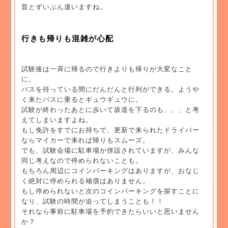
昔とずいぶん違いますね。
行きも帰りも混雑が心配
試験後は一斉に帰るので行きよりも帰りが大変なこと
に。
バスを待っている間にだんだんと行列ができる。ようや
く来たバスに乗るとギュウギュウに。
試験が終わったあとに歩いて坂道を下るのも、、、と考
えてしまいますよね。
もし免許をすでにお持ちで、更新で来られたドライバー
ならマイカーで来れば帰りもスムーズ。
でも、試験会場に駐車場が併設されていますが、みんな
同じ考えなので停められないことも。
もちろん周辺にコインパーキングはありますが、おなじ
く絶対に停められる補償はありません。
もし停められないと次のコインパーキングを探すことに
なり、試験の時間が迫ってしまうことも！！
それなら事前に駐車場を予約できたらいいと思いません
か？