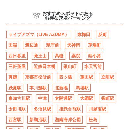
おすすめスポットにある
お得な穴場パーキング
ライブアズマ（LIVE AZUMA）
東梅田
反町
田端
渡辺通
県庁前
天神南
茅場町
西日暮里
覚王山
高槻
薬院
狸小路
三軒茶屋
近鉄日本橋
銀山町
水天宮前
真鶴
京都市役所前
四ツ橋
蓮田駅
立町駅
茂原駅
本川越駅
北新地
馬堀駅
東加古川駅
中津
太閤通駅
大網駅
袋町駅
太田川駅
多治見駅
相武台前駅
川越市駅
西宮駅
新鵜沼駅
湘南海岸公園
松島