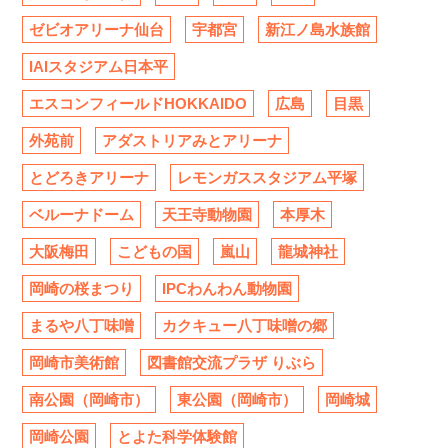
ゼビオアリーナ仙台
宇都宮
新江ノ島水族館
IAIスタジアム日本平
エスコンフィールドHOKKAIDO
広島
目黒
外苑前
アダストリアみとアリーナ
とどろきアリーナ
レモンガススタジアム平塚
ベルーナドーム
天王寺動物園
本厚木
大阪梅田
こどもの国
嵐山
龍城神社
岡崎の桜まつり
IPCわんわん動物園
まるや八丁味噌
カクキュー八丁味噌の郷
岡崎市美術館
図書館交流プラザ りぶら
南公園（岡崎市）
東公園（岡崎市）
岡崎城
岡崎公園
とよた科学体験館