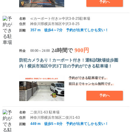
予約へ
≪カーポート付き≫中沢3-8-25駐車場
名称
神奈川県横浜市旭区中沢3-8-25
住所
357 m 徒歩4～7分 予約が出来てしかも安い！
距離
900円
24時間で
料金
00:00～24:00
防犯カメラあり！カーポート付き！運転試験場徒歩圏
内！横浜市旭区中沢3丁目の予約ができる駐車場！
予約ができる駐車場です。
前日までキャンセル無料です。
予約へ
二俣川1-63 駐車場
名称
神奈川県横浜市旭区二俣川1-63
住所
449 m 徒歩5～8分 予約が出来てしかも安い！
距離