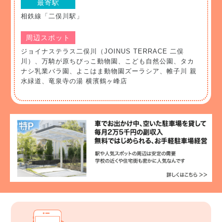
最寄駅
相鉄線「二俣川駅」
周辺スポット
ジョイナステラス二俣川（JOINUS TERRACE 二俣
川）、万騎が原ちびっこ動物園、こども自然公園、タカ
ナシ乳業バラ園、よこはま動物園ズーラシア、帷子川 親
水緑道、竜泉寺の湯 横濱鶴ヶ峰店