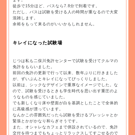
徒歩で15分ほど、バスなら7.8分で到着です。
ただし、バスは試験を受ける人の時間が重なるので大変
混雑します。
余裕をもって来るのがいいかもしれません。
キレイになった試験場
じつは私も二俣川免許センターで試験を受けてクルマの
免許をもらいました。
前回の免許の更新で行って以来、数年ぶりに行きました
が、ずいぶんとキレイになってびっくりしました。
以前は、シックなデザインで重厚なイメージでした。な
ので、試験を受けるときも学生時代を思い出す重圧のよ
うなものを感じていました。
でも新しくなり床や壁面が白を基調としたことで全体的
に高級感が漂っています。
なんかこの雰囲気だったら試験を受けるプレッシャとか
緊張とかがかなり和らぎそうです。
また、オシャレなカフェまで併設されているので、免許
交付を待つまでもちょっとリラックスしてすごせるので