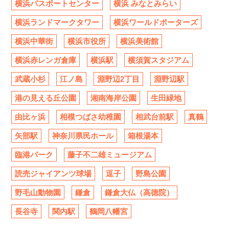
横浜パスポートセンター
横浜 みなとみらい
横浜ランドマークタワー
横浜ワールドポーターズ
横浜中華街
横浜市役所
横浜美術館
横浜赤レンガ倉庫
横浜駅
横須賀スタジアム
武蔵小杉
江ノ島
淵野辺2丁目
淵野辺駅
港の見える丘公園
湘南海岸公園
生田緑地
由比ヶ浜
相模つばさ幼稚園
相武台前駅
真鶴
矢部駅
神奈川県民ホール
箱根湯本
臨港パーク
藤子不二雄ミュージアム
読売ジャイアンツ球場
逗子
野島公園
野毛山動物園
鎌倉
鎌倉大仏（高徳院）
長谷寺
関内駅
鶴岡八幡宮