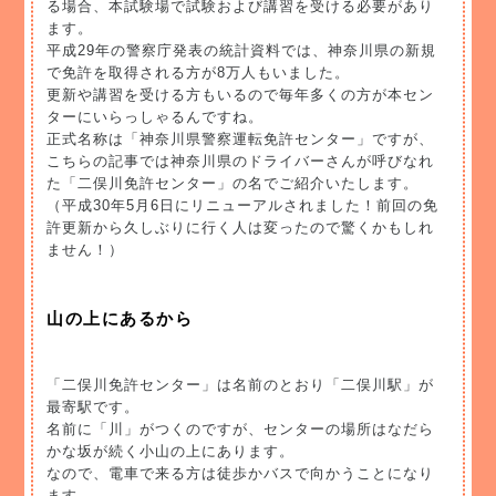
る場合、本試験場で試験および講習を受ける必要があり
ます。
平成29年の警察庁発表の統計資料では、神奈川県の新規
で免許を取得される方が8万人もいました。
更新や講習を受ける方もいるので毎年多くの方が本セン
ターにいらっしゃるんですね。
正式名称は「神奈川県警察運転免許センター」ですが、
こちらの記事では神奈川県のドライバーさんが呼びなれ
た「二俣川免許センター」の名でご紹介いたします。
（平成30年5月6日にリニューアルされました！前回の免
許更新から久しぶりに行く人は変ったので驚くかもしれ
ません！）
山の上にあるから
「二俣川免許センター」は名前のとおり「二俣川駅」が
最寄駅です。
名前に「川」がつくのですが、センターの場所はなだら
かな坂が続く小山の上にあります。
なので、電車で来る方は徒歩かバスで向かうことになり
ます。