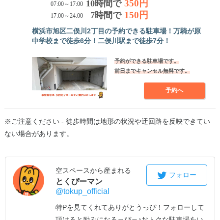
350円
10時間で
07:00～17:00
150円
7時間で
17:00～24:00
横浜市旭区二俣川2丁目の予約できる駐車場！万騎が原
中学校まで徒歩6分！二俣川駅まで徒歩7分！
予約ができる駐車場です。
前日までキャンセル無料です。
予約へ
※ご注意ください - 徒歩時間は地形の状況や迂回路を反映できてい
ない場合があります。
空スペースから産まれる
フォロー
とくぴーマン
@tokup_official
特Pを見てくれてありがとうっぴ！
フォローして
頂けると励みになるっぴっ♪
おトクな駐車場をい