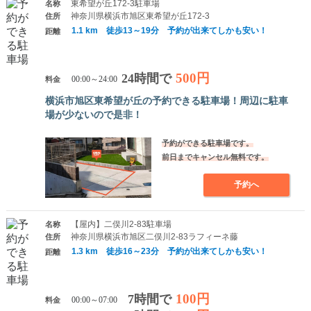
東希望が丘172-3駐車場
名称
神奈川県横浜市旭区東希望が丘172-3
住所
1.1 km 徒歩13～19分 予約が出来てしかも安い！
距離
500円
24時間で
料金
00:00～24:00
横浜市旭区東希望が丘の予約できる駐車場！周辺に駐車
場が少ないので是非！
予約ができる駐車場です。
前日までキャンセル無料です。
予約へ
【屋内】二俣川2-83駐車場
名称
神奈川県横浜市旭区二俣川2-83ラフィーネ藤
住所
1.3 km 徒歩16～23分 予約が出来てしかも安い！
距離
100円
7時間で
料金
00:00～07:00