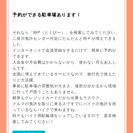
予約ができる駐車場あります！
それなら「特P（とくぴー）」を検索してみてください。
二俣川免許センター付近にだんだんと特Ｐが増えてきま
した。
インターネットで会員登録をするだけで、簡単に予約が
できます。
入会金や月会費はかからないから、使わない月もあんし
んです。
全国に増えてきているサービスなので、旅行先で使えた
りと大活躍。
事前に駐車場の雰囲気や大きさ、場所が分かるから現地
に行って戸惑うこともありません。
精算もクレジットカードだから出庫もラクラク。
クルマの免許を取りに来る人ですでにバイクの免許を持
っているならバイクで来れますね。
特Ｐもバイク用駐輪場をシェアしていますので、是非検
索してみてください！