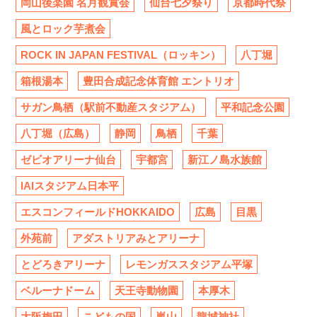
岡山後楽園 名月観賞会
仙台七夕祭り
京都時代祭
風とロック芋煮会
ROCK IN JAPAN FESTIVAL（ロッキン）
八丁堀
箱根湯本
豊田合成記念体育館 エントリオ
サガン鳥栖（駅前不動産スタジアム）
平和記念公園
八丁堀（広島）
静岡
鳥栖
千葉
ゼビオアリーナ仙台
宇都宮
新江ノ島水族館
IAIスタジアム日本平
エスコンフィールドHOKKAIDO
広島
目黒
外苑前
アダストリアみとアリーナ
とどろきアリーナ
レモンガススタジアム平塚
ベルーナドーム
天王寺動物園
本厚木
大阪梅田
こどもの国
嵐山
龍城神社