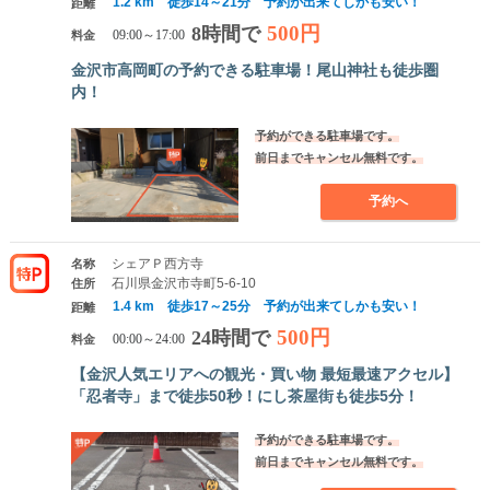
1.2 km 徒歩14～21分 予約が出来てしかも安い！
距離
500円
8時間で
料金
09:00～17:00
金沢市高岡町の予約できる駐車場！尾山神社も徒歩圏
内！
予約ができる駐車場です。
前日までキャンセル無料です。
予約へ
シェアＰ西方寺
名称
石川県金沢市寺町5-6-10
住所
1.4 km 徒歩17～25分 予約が出来てしかも安い！
距離
500円
24時間で
料金
00:00～24:00
【金沢人気エリアへの観光・買い物 最短最速アクセル】
「忍者寺」まで徒歩50秒！にし茶屋街も徒歩5分！
予約ができる駐車場です。
前日までキャンセル無料です。