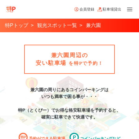
会員登録
駐車場貸出
特Pトップ
観光スポット一覧
兼六園
兼六園周辺の
安い駐車場
を特Pで予約！
兼六園
の周りにあるコインパーキングは
いつも満車で困る事が・・・
特P（とくぴー）でお得な格安
駐車場
を予約すると、
確実に駐車できて快適です。
予約ができる駐車場
コインパーキングなど