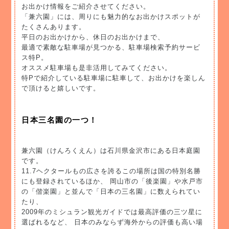
お出かけ情報をご紹介させてください。
「兼六園」には、周りにも魅力的なお出かけスポットが
たくさんあります。
平日のお出かけから、休日のお出かけまで、
最適で素敵な駐車場が見つかる、駐車場検索予約サービ
ス特P。
オススメ駐車場も是非活用してみてください。
特Pで紹介している駐車場に駐車して、お出かけを楽しん
で頂けると嬉しいです。
日本三名園の一つ！
兼六園（けんろくえん）は石川県金沢市にある日本庭園
です。
11.7ヘクタールもの広さを誇るこの場所は国の特別名勝
にも登録されているほか、 岡山市の「後楽園」や水戸市
の「偕楽園」と並んで「日本の三名園」に数えられてい
たり、
2009年のミシュラン観光ガイドでは最高評価の三ツ星に
選ばれるなど、 日本のみならず海外からの評価も高い場