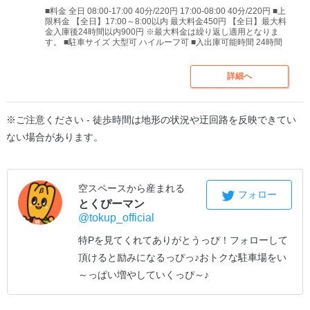
■料金 全日 08:00-17:00 40分/220円 17:00-08:00 40分/220円 ■上
限料金 【全日】17:00～8:00以内 最大料金450円 【全日】最大料
金入庫後24時間以内900円 ※最大料金は繰り返し適用となりま
す。 ■駐車サイズ 大型可 ハイルーフ可 ■入出庫可能時間 24時間
詳細へ
※ご注意ください - 徒歩時間は地形の状況や迂回路を反映できてい
ない場合があります。
空スペースから産まれる
フォロー
とくぴーマン
@tokup_official
特Pを見てくれてありがとうっぴ！
フォローして
頂けると励みになるっぴっ♪
おトクな駐車場をい
～っぱい増やしていくっぴ～♪