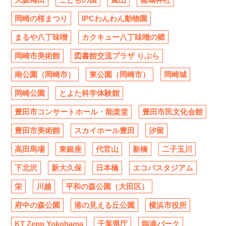
岡崎の桜まつり
IPCわんわん動物園
まるや八丁味噌
カクキュー八丁味噌の郷
岡崎市美術館
図書館交流プラザ りぶら
南公園（岡崎市）
東公園（岡崎市）
岡崎城
岡崎公園
とよた科学体験館
豊田市コンサートホール・能楽堂
豊田市民文化会館
豊田市美術館
スカイホール豊田
汐留
高田馬場
東銀座
代官山
新橋
二子玉川
下北沢
新大久保
日本橋
エコパスタジアム
栄
川越
平和の森公園（大田区）
府中の森公園
港の見える丘公園
横浜市役所
KT Zepp Yokohama
千葉県庁
臨港パーク