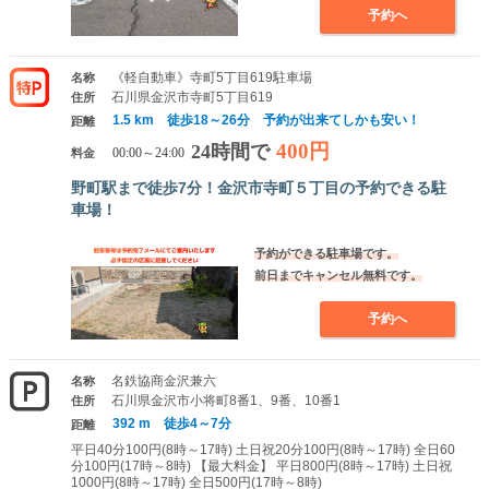
予約へ
《軽自動車》寺町5丁目619駐車場
名称
石川県金沢市寺町5丁目619
住所
1.5 km 徒歩18～26分 予約が出来てしかも安い！
距離
400円
24時間で
料金
00:00～24:00
野町駅まで徒歩7分！金沢市寺町５丁目の予約できる駐
車場！
予約ができる駐車場です。
前日までキャンセル無料です。
予約へ
名鉄協商金沢兼六
名称
石川県金沢市小将町8番1、9番、10番1
住所
392 m 徒歩4～7分
距離
平日40分100円(8時～17時) 土日祝20分100円(8時～17時) 全日60
分100円(17時～8時) 【最大料金】 平日800円(8時～17時) 土日祝
1000円(8時～17時) 全日500円(17時～8時)