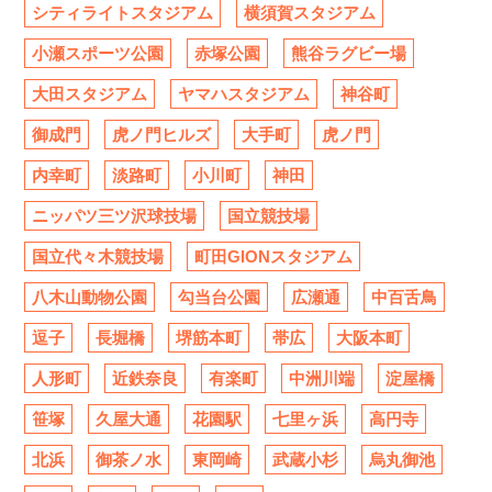
シティライトスタジアム
横須賀スタジアム
小瀬スポーツ公園
赤塚公園
熊谷ラグビー場
大田スタジアム
ヤマハスタジアム
神谷町
御成門
虎ノ門ヒルズ
大手町
虎ノ門
内幸町
淡路町
小川町
神田
ニッパツ三ツ沢球技場
国立競技場
国立代々木競技場
町田GIONスタジアム
八木山動物公園
勾当台公園
広瀬通
中百舌鳥
逗子
長堀橋
堺筋本町
帯広
大阪本町
人形町
近鉄奈良
有楽町
中洲川端
淀屋橋
笹塚
久屋大通
花園駅
七里ヶ浜
高円寺
北浜
御茶ノ水
東岡崎
武蔵小杉
烏丸御池