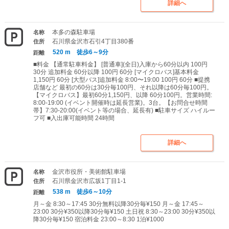
詳細へ
本多の森駐車場
名称
石川県金沢市石引4丁目380番
住所
520 m 徒歩6～9分
距離
■料金 【通常駐車料金】 [普通車](全日)入庫から60分以内 100円
30分 追加料金 60分以降 100円 60分 [マイクロバス]基本料金
1,150円 60分 [大型バス]追加料金 8:00〜19:00 100円 60分 ■提携
店舗など 最初の60分は30分毎100円、それ以降は60分毎100円。
【マイクロバス】最初60分1,150円、以降 60分100円。営業時間:
8:00-19:00 (イベント開催時は延長営業)。3台。【お問合せ時間
帯】7:30-20:00(イベント等の場合、延長有) ■駐車サイズ ハイルー
フ可 ■入出庫可能時間 24時間
詳細へ
金沢市役所・美術館駐車場
名称
石川県金沢市広坂1丁目1-1
住所
538 m 徒歩6～10分
距離
月～金 8:30～17:45 30分無料以降30分毎¥150 月～金 17:45～
23:00 30分¥350以降30分毎¥150 土日祝 8:30～23:00 30分¥350以
降30分毎¥150 宿泊料金 23:00～8:30 1泊¥1000