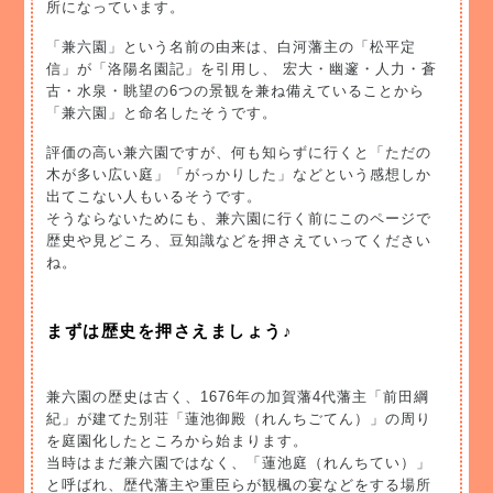
所になっています。
「兼六園」という名前の由来は、白河藩主の「松平定
信」が「洛陽名園記」を引用し、 宏大・幽邃・人力・蒼
古・水泉・眺望の6つの景観を兼ね備えていることから
「兼六園」と命名したそうです。
評価の高い兼六園ですが、何も知らずに行くと「ただの
木が多い広い庭」「がっかりした」などという感想しか
出てこない人もいるそうです。
そうならないためにも、兼六園に行く前にこのページで
歴史や見どころ、豆知識などを押さえていってください
ね。
まずは歴史を押さえましょう♪
兼六園の歴史は古く、1676年の加賀藩4代藩主「前田綱
紀」が建てた別荘「蓮池御殿（れんちごてん）」の周り
を庭園化したところから始まります。
当時はまだ兼六園ではなく、「蓮池庭（れんちてい）」
と呼ばれ、歴代藩主や重臣らが観楓の宴などをする場所