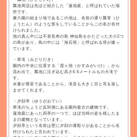
瓢池周辺は先ほど紹介した「蓮池庭」と呼ばれていた場
所です。
兼六園の始まり地であるこの池は、名前の通り瓢箪（ひ
ょうたん）のような形をしていることからこの名が名付
けられました。
池の真ん中には不老長寿の島 神仙島をかたどった大小2つ
の島があり、島の中には「海石塔」と呼ばれる塔が建っ
ています。
・翠滝（みどりだき）
園内の中央に位置する「霞ヶ池（かすみがいけ）」から
流れ出て、瓢池に注ぎ込む高さ6.6メートルもの大滝で
す。
水量が豊富であることから、滝音も大きく目と耳を楽し
ませてくれます。
・夕顔亭（ゆうがおてい）
翠滝のちょうど反対側にある園内最古の建物です。
蓮池庭にあった四亭の一つで、ほぼ当時の姿を残したま
まの建物となっています。
夕顔亭という名前は壁に夕顔の透彫りがあることから名
付けられたと言われています。