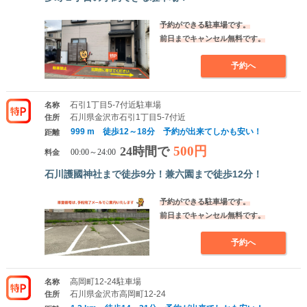
予約ができる駐車場です。
前日までキャンセル無料です。
予約へ
石引1丁目5-7付近駐車場
名称
石川県金沢市石引1丁目5-7付近
住所
999 m 徒歩12～18分 予約が出来てしかも安い！
距離
500円
24時間で
料金
00:00～24:00
石川護國神社まで徒歩9分！兼六園まで徒歩12分！
予約ができる駐車場です。
前日までキャンセル無料です。
予約へ
高岡町12-24駐車場
名称
石川県金沢市高岡町12-24
住所