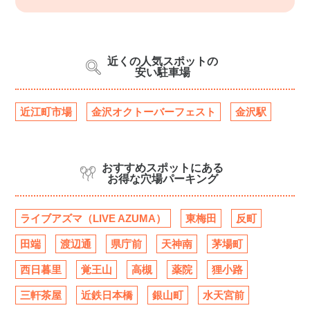
近くの人気スポットの
安い駐車場
近江町市場
金沢オクトーバーフェスト
金沢駅
おすすめスポットにある
お得な穴場パーキング
ライブアズマ（LIVE AZUMA）
東梅田
反町
田端
渡辺通
県庁前
天神南
茅場町
西日暮里
覚王山
高槻
薬院
狸小路
三軒茶屋
近鉄日本橋
銀山町
水天宮前