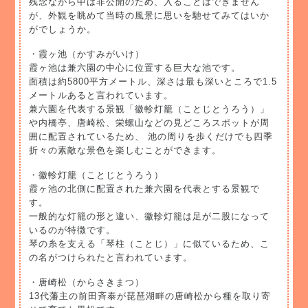
残念ながら中は非公開のため、入ることはできません
が、外観を眺めて当時の風景に思いを馳せてみてはいか
がでしょうか。
・霞ヶ池（かすみがいけ）
霞ヶ池は兼六園の中心に位置する巨大な池です。
面積は約5800平方メートル、深さは最も深いところで1.5
メートルあると言われています。
兼六園を代表する景観「徽軫灯籠（ことじとうろう）」
や内橋亭、唐崎松、栄螺山などの見どころスポットが周
囲に配置されているため、 池の周りを歩くだけでも四季
折々の素敵な景色を楽しむことができます。
・徽軫灯籠（ことじとうろう）
霞ヶ池の北側に配置された兼六園を代表とする景観で
す。
一般的な灯籠の形と違い、徽軫灯籠は足が二股になって
いるのが特徴です。
琴の糸を支える「琴柱（ことじ）」に似ているため、こ
の名がつけられたと言われています。
・唐崎松（からさきまつ）
13代藩主の前田斉泰が琵琶湖畔の唐崎松から種を取り寄