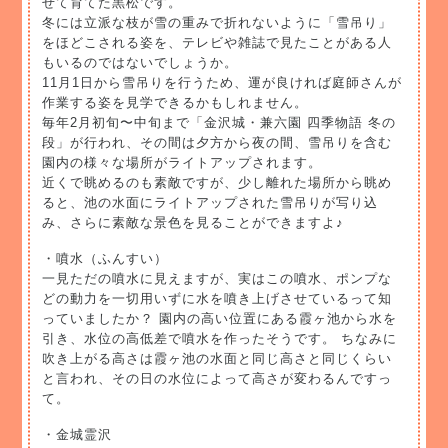
せて育てた黒松です。
冬には立派な枝が雪の重みで折れないように「雪吊り」
をほどこされる姿を、テレビや雑誌で見たことがある人
もいるのではないでしょうか。
11月1日から雪吊りを行うため、運が良ければ庭師さんが
作業する姿を見学できるかもしれません。
毎年2月初旬〜中旬まで「金沢城・兼六園 四季物語 冬の
段」が行われ、その間は夕方から夜の間、雪吊りを含む
園内の様々な場所がライトアップされます。
近くで眺めるのも素敵ですが、少し離れた場所から眺め
ると、池の水面にライトアップされた雪吊りが写り込
み、さらに素敵な景色を見ることができますよ♪
・噴水（ふんすい）
一見ただの噴水に見えますが、実はこの噴水、ポンプな
どの動力を一切用いずに水を噴き上げさせているって知
っていましたか？ 園内の高い位置にある霞ヶ池から水を
引き、水位の高低差で噴水を作ったそうです。 ちなみに
吹き上がる高さは霞ヶ池の水面と同じ高さと同じくらい
と言われ、その日の水位によって高さが変わるんですっ
て。
・金城霊沢