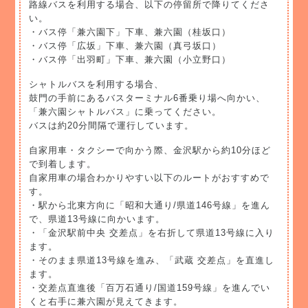
路線バスを利用する場合、以下の停留所で降りてくださ
い。
・バス停「兼六園下」下車、兼六園（桂坂口）
・バス停「広坂」下車、兼六園（真弓坂口）
・バス停「出羽町」下車、兼六園（小立野口）
シャトルバスを利用する場合、
鼓門の手前にあるバスターミナル6番乗り場へ向かい、
「兼六園シャトルバス」に乗ってください。
バスは約20分間隔で運行しています。
自家用車・タクシーで向かう際、金沢駅から約10分ほど
で到着します。
自家用車の場合わかりやすい以下のルートがおすすめで
す。
・駅から北東方向に「昭和大通り/県道146号線」を進ん
で、県道13号線に向かいます。
・「金沢駅前中央 交差点」を右折して県道13号線に入り
ます。
・そのまま県道13号線を進み、「武蔵 交差点」を直進し
ます。
・交差点直進後「百万石通り/国道159号線」を進んでい
くと右手に兼六園が見えてきます。