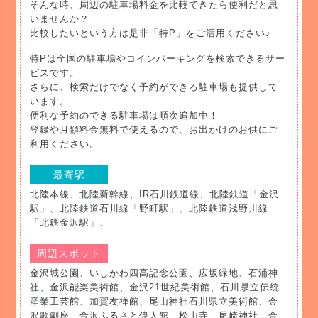
そんな時、周辺の駐車場料金を比較できたら便利だと思
いませんか？
比較したいという方は是非「特P」をご活用ください♪
特Pは全国の駐車場やコインパーキングを検索できるサー
ビスです。
さらに、検索だけでなく予約ができる駐車場も提供して
います。
便利な予約のできる駐車場は順次追加中！
登録や月額料金無料で使えるので、お出かけのお供にご
利用ください。
最寄駅
北陸本線、北陸新幹線、IR石川鉄道線、北陸鉄道「金沢
駅」、北陸鉄道石川線「野町駅」、北陸鉄道浅野川線
「北鉄金沢駅」、
周辺スポット
金沢城公園、いしかわ四高記念公園、広坂緑地、石浦神
社、金沢能楽美術館、金沢21世紀美術館、石川県立伝統
産業工芸館、加賀友禅館、尾山神社石川県立美術館、金
沢歌劇座、金沢ふるさと偉人館、松山寺、尾崎神社、金