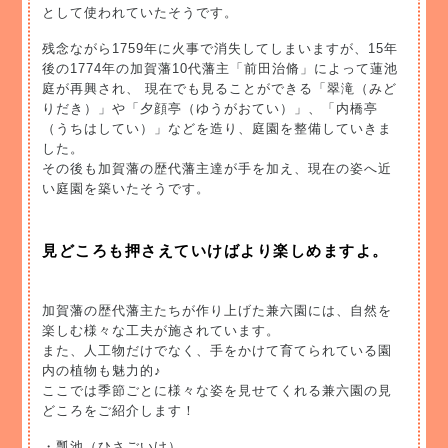
として使われていたそうです。
残念ながら1759年に火事で消失してしまいますが、15年
後の1774年の加賀藩10代藩主「前田治脩」によって蓮池
庭が再興され、 現在でも見ることができる「翠滝（みど
りだき）」や「夕顔亭（ゆうがおてい）」、「内橋亭
（うちはしてい）」などを造り、庭園を整備していきま
した。
その後も加賀藩の歴代藩主達が手を加え、現在の姿へ近
い庭園を築いたそうです。
見どころも押さえていけばより楽しめますよ。
加賀藩の歴代藩主たちが作り上げた兼六園には、自然を
楽しむ様々な工夫が施されています。
また、人工物だけでなく、手をかけて育てられている園
内の植物も魅力的♪
ここでは季節ごとに様々な姿を見せてくれる兼六園の見
どころをご紹介します！
・瓢池（ひさごいけ）