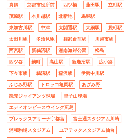
真鶴
京都市役所前
四ツ橋
蓮田駅
立町駅
茂原駅
本川越駅
北新地
馬堀駅
東加古川駅
中津
太閤通駅
大網駅
袋町駅
太田川駅
多治見駅
相武台前駅
川越市駅
西宮駅
新鵜沼駅
湘南海岸公園
松島
四ツ谷
麹町
高山駅
新鹿沼駅
広小路
下今市駅
鵜沼駅
稲沢駅
伊勢中川駅
ふじみ野駅
トロッコ亀岡駅
あざみ野
読売ジャイアンツ球場
皇子山球場
エディオンピースウイング広島
ブレックスアリーナ宇都宮
富士通スタジアム川崎
浦和駒場スタジアム
ユアテックスタジアム仙台