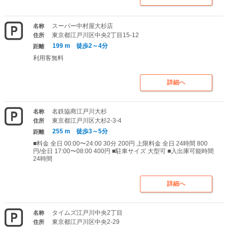
スーパー中村屋大杉店
名称
東京都江戸川区中央2丁目15-12
住所
199 m 徒歩2～4分
距離
利用客無料
詳細へ
名鉄協商江戸川大杉
名称
東京都江戸川区大杉2-3-4
住所
255 m 徒歩3～5分
距離
■料金 全日 00:00〜24:00 30分 200円 上限料金 全日 24時間 800
円/全日 17:00〜08:00 400円 ■駐車サイズ 大型可 ■入出庫可能時間
24時間
詳細へ
タイムズ江戸川中央2丁目
名称
東京都江戸川区中央2-29
住所