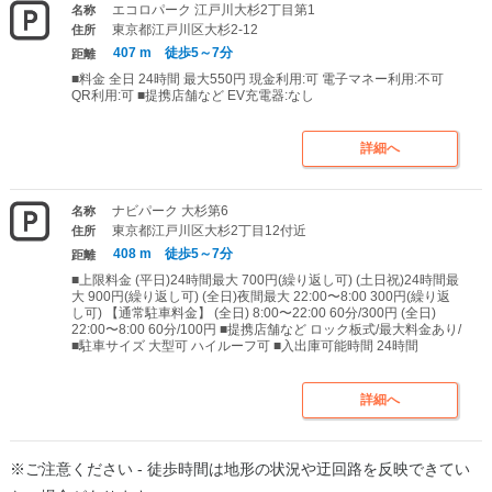
エコロパーク 江戸川大杉2丁目第1
名称
東京都江戸川区大杉2-12
住所
407 m 徒歩5～7分
距離
■料金 全日 24時間 最大550円 現金利用:可 電子マネー利用:不可
QR利用:可 ■提携店舗など EV充電器:なし
詳細へ
ナビパーク 大杉第6
名称
東京都江戸川区大杉2丁目12付近
住所
408 m 徒歩5～7分
距離
■上限料金 (平日)24時間最大 700円(繰り返し可) (土日祝)24時間最
大 900円(繰り返し可) (全日)夜間最大 22:00〜8:00 300円(繰り返
し可) 【通常駐車料金】 (全日) 8:00〜22:00 60分/300円 (全日)
22:00〜8:00 60分/100円 ■提携店舗など ロック板式/最大料金あり/
■駐車サイズ 大型可 ハイルーフ可 ■入出庫可能時間 24時間
詳細へ
※ご注意ください - 徒歩時間は地形の状況や迂回路を反映できてい