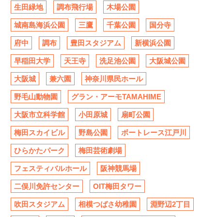
生田緑地
調布飛行場
木場公園
城南島海浜公園
三鷹
千葉公園
国分寺
府中
調布
豊田スタジアム
新横浜公園
早稲田大学
天王寺
洗足池公園
大阪城公園
大阪城
兼六園
神奈川県民ホール
野毛山動物園
グラン・アーモTAMAHIME
大阪市立科学館
小田原城
扇町公園
梅田スカイビル
野島公園
ボートレース江戸川
ひらかたパーク
梅田芸術劇場
フェスティバルホール
阪神競馬場
二俣川免許センター
OIT梅田タワー
吹田スタジアム
相模つばさ幼稚園
淵野辺2丁目