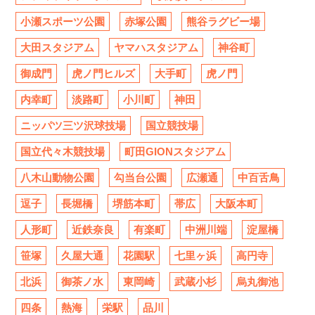
小瀬スポーツ公園
赤塚公園
熊谷ラグビー場
大田スタジアム
ヤマハスタジアム
神谷町
御成門
虎ノ門ヒルズ
大手町
虎ノ門
内幸町
淡路町
小川町
神田
ニッパツ三ツ沢球技場
国立競技場
国立代々木競技場
町田GIONスタジアム
八木山動物公園
勾当台公園
広瀬通
中百舌鳥
逗子
長堀橋
堺筋本町
帯広
大阪本町
人形町
近鉄奈良
有楽町
中洲川端
淀屋橋
笹塚
久屋大通
花園駅
七里ヶ浜
高円寺
北浜
御茶ノ水
東岡崎
武蔵小杉
烏丸御池
四条
熱海
栄駅
品川