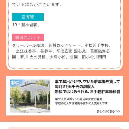
ている場合がございます。
最寄駅
JR「新小岩駅」
周辺スポット
タワーホール船堀、荒川ロックゲート、小松川千本桜、
一之江抹香亭、善養寺、平成庭園 源心庵、葛西臨海公
園、新川 火の見櫓、大島小松川公園、旧小松川閘門