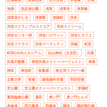
池袋
洗足池公園
浅草
浅草寺
浅草橋
浅草花やしき
浅草駅
淡路町
渋谷
渋谷スクランブルスクエア
渋谷ストリーム
渋谷センター街
渋谷ハロウィン
渋谷ヒカリエ
渋谷フクラス
渋谷マークシティ
田端
町田
町田GIONスタジアム
白山神社（文京区）
目黒
目黒不動尊
神宮外苑オクトーバーフェスト
神泉
神田
神谷町
秋葉原
秩父宮ラグビー場
立教大学
笹塚
築地場外市場
羽田空港
芝公園
芝公園オクトーバーフェスト
茅場町
葛西臨海公園
蒲田
虎ノ門
虎ノ門ヒルズ
表参道
西日暮里
西麻布
調布
調布飛行場