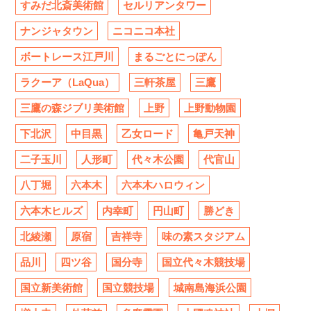
すみだ北斎美術館
セルリアンタワー
ナンジャタウン
ニコニコ本社
ボートレース江戸川
まるごとにっぽん
ラクーア（LaQua）
三軒茶屋
三鷹
三鷹の森ジブリ美術館
上野
上野動物園
下北沢
中目黒
乙女ロード
亀戸天神
二子玉川
人形町
代々木公園
代官山
八丁堀
六本木
六本木ハロウィン
六本木ヒルズ
内幸町
円山町
勝どき
北綾瀬
原宿
吉祥寺
味の素スタジアム
品川
四ツ谷
国分寺
国立代々木競技場
国立新美術館
国立競技場
城南島海浜公園