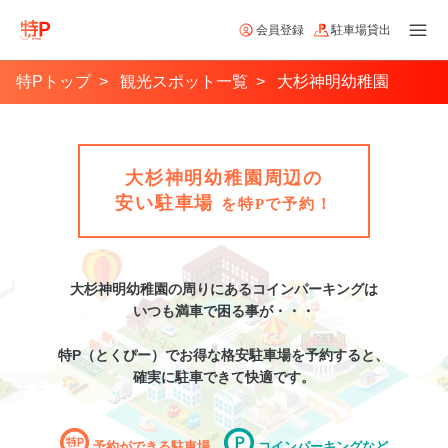
会員登録
駐車場貸出
特Pトップ
観光スポット一覧
大杉神明幼稚園
大杉神明幼稚園周辺の
安い駐車場
を特Pで予約！
大杉神明幼稚園
の周りにあるコインパーキングは
いつも満車で困る事が・・・
特P（とくぴー）でお得な格安
駐車場
を予約すると、
確実に駐車できて快適です。
予約ができる駐車場
コインパーキングなど