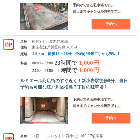
予約ができる駐車場です。
前日までキャンセル無料です。
予約へ
松島3丁目屋内駐車場
名称
東京都江戸川区松島3-16-9
住所
1.5 km 徒歩18～25分 予約が出来てしかも安い！
距離
1,000円
23時間で
料金
00:00～23:00
1,000円
1時間で
23:00～24:00
ルミエール商店街のすぐ近く！新小岩駅徒歩8分、当日
予約も可能な江戸川区松島３丁目の駐車場！
予約ができる駐車場です。
前日までキャンセル無料です。
予約へ
《軽・コンパクト》西小松川町9-17駐車場
名称