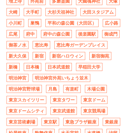
増上寺
外苑前
多磨霊園
大國魂神社
大塚
大崎
大手町
大杉天祖神社
大田スタジアム
小川町
巣鴨
平和の森公園（大田区）
広小路
広尾
府中
府中の森公園
後楽園駅
御成門
御茶ノ水
恵比寿
恵比寿ガーデンプレイス
新大久保
新宿
新宿ハロウィン
新宿御苑
新橋
日本橋
日本武道館
早稲田大学
明治神宮
明治神宮外苑いちょう並木
明治神宮野球場
月島
有楽町
木場公園
東京スカイツリー
東京タワー
東京ドーム
東京ドームシティ
東京武道館
東京競馬場
東京芸術劇場
東京駅
東急プラザ銀座
東銀座
松屋銀座
歌舞伎座
水天宮前
水道橋
汐留