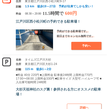
東京都江戸川区西小松川町9-17
住所
1.5 km 徒歩19～27分 予約が出来てしかも安い！
距離
600円
11.5時間で
料金
08:30～20:00
江戸川区西小松川町の予約できる駐車場！
予約ができる駐車場です。
前日までキャンセル無料です。
予約へ
タイムズ江戸川大杉
名称
東京都江戸川区大杉1-24
住所
115 m 徒歩1～2分
距離
■料金 40分 220円 ■上限料金 駐車後24時間 上限料金770円
17:00〜08:00 上限料金330円 ■駐車サイズ 大型可 ハイルーフ可 ■
入出庫可能時間 24時間
大杉天祖神社のスグ裏！参拝される方にオススメの駐車
場！
詳細へ