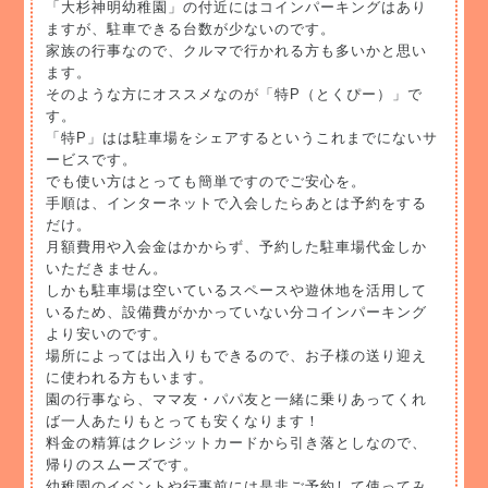
「大杉神明幼稚園」の付近にはコインパーキングはあり
ますが、駐車できる台数が少ないのです。
家族の行事なので、クルマで行かれる方も多いかと思い
ます。
そのような方にオススメなのが「特P（とくぴー）」で
す。
「特P」はは駐車場をシェアするというこれまでにないサ
ービスです。
でも使い方はとっても簡単ですのでご安心を。
手順は、インターネットで入会したらあとは予約をする
だけ。
月額費用や入会金はかからず、予約した駐車場代金しか
いただきません。
しかも駐車場は空いているスペースや遊休地を活用して
いるため、設備費がかかっていない分コインパーキング
より安いのです。
場所によっては出入りもできるので、お子様の送り迎え
に使われる方もいます。
園の行事なら、ママ友・パパ友と一緒に乗りあってくれ
ば一人あたりもとっても安くなります！
料金の精算はクレジットカードから引き落としなので、
帰りのスムーズです。
幼稚園のイベントや行事前には是非ご予約して使ってみ