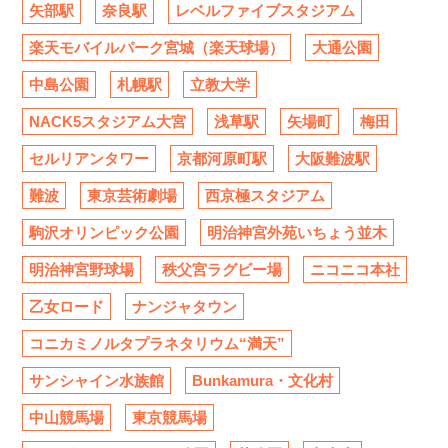
矢部駅
奈良駅
レベルファイブスタジアム
楽天モバイルパーク宮城（楽天球場）
大通公園
中島公園
札幌駅
立教大学
NACK5スタジアム大宮
浅草駅
矢場町
梅田
セルリアンタワー
京都河原町駅
大阪難波駅
難波
東京芸術劇場
西京極スタジアム
駒沢オリンピック公園
明治神宮外苑いちょう並木
明治神宮野球場
秩父宮ラグビー場
ニコニコ本社
乙女ロード
ナンジャタウン
コニカミノルタプラネタリウム“満天”
サンシャイン水族館
Bunkamura・文化村
中山競馬場
東京競馬場