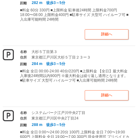
282 m 徒歩3～5分
距離
■料金 60分 330円 ■上限料金 駐車後24時間 上限料金700円
18:00〜08:00 上限料金400円 ■駐車サイズ 大型可 ハイルーフ可 ■
入出庫可能時間 24時間
詳細へ
大杉５丁目第３
名称
東京都江戸川区大杉５丁目２３ー３
住所
284 m 徒歩3～5分
距離
■料金 全日 00:00-24:00 40分/220円 ■上限料金 【全日】最大料金
入庫後24時間以内900円 ※最大料金は繰り返し適用となります。
■駐車サイズ 大型可 ハイルーフ可 ■入出庫可能時間 24時間
詳細へ
システムパーク江戸川中央2丁目
名称
東京都江戸川区中央2丁目24
住所
288 m 徒歩3～5分
距離
■料金 全日 0:00〜24:00 20分 100円 上限料金 全日 7:00〜19:00
600円 上限料金 全日 19:00〜7:00 300円 現金使用可 プリペイドカ