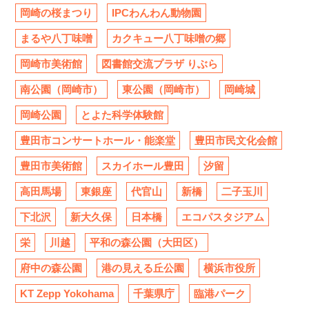
岡崎の桜まつり
IPCわんわん動物園
まるや八丁味噌
カクキュー八丁味噌の郷
岡崎市美術館
図書館交流プラザ りぶら
南公園（岡崎市）
東公園（岡崎市）
岡崎城
岡崎公園
とよた科学体験館
豊田市コンサートホール・能楽堂
豊田市民文化会館
豊田市美術館
スカイホール豊田
汐留
高田馬場
東銀座
代官山
新橋
二子玉川
下北沢
新大久保
日本橋
エコパスタジアム
栄
川越
平和の森公園（大田区）
府中の森公園
港の見える丘公園
横浜市役所
KT Zepp Yokohama
千葉県庁
臨港パーク