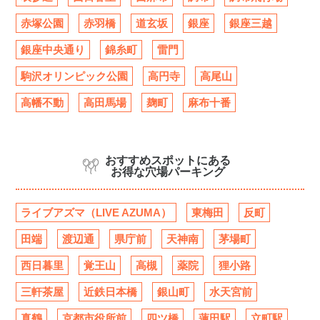
赤塚公園
赤羽橋
道玄坂
銀座
銀座三越
銀座中央通り
錦糸町
雷門
駒沢オリンピック公園
高円寺
高尾山
高幡不動
高田馬場
麹町
麻布十番
おすすめスポットにある
お得な穴場パーキング
ライブアズマ（LIVE AZUMA）
東梅田
反町
田端
渡辺通
県庁前
天神南
茅場町
西日暮里
覚王山
高槻
薬院
狸小路
三軒茶屋
近鉄日本橋
銀山町
水天宮前
真鶴
京都市役所前
四ツ橋
蓮田駅
立町駅