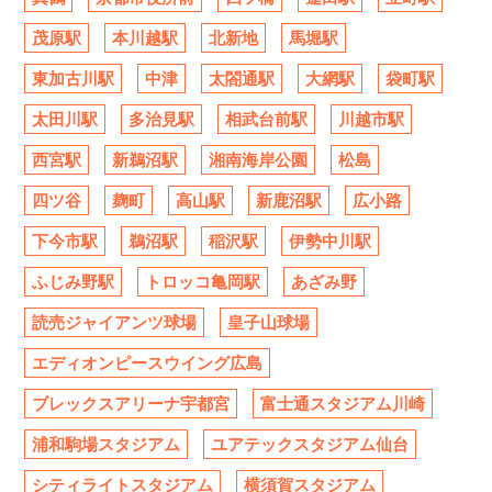
茂原駅
本川越駅
北新地
馬堀駅
東加古川駅
中津
太閤通駅
大網駅
袋町駅
太田川駅
多治見駅
相武台前駅
川越市駅
西宮駅
新鵜沼駅
湘南海岸公園
松島
四ツ谷
麹町
高山駅
新鹿沼駅
広小路
下今市駅
鵜沼駅
稲沢駅
伊勢中川駅
ふじみ野駅
トロッコ亀岡駅
あざみ野
読売ジャイアンツ球場
皇子山球場
エディオンピースウイング広島
ブレックスアリーナ宇都宮
富士通スタジアム川崎
浦和駒場スタジアム
ユアテックスタジアム仙台
シティライトスタジアム
横須賀スタジアム