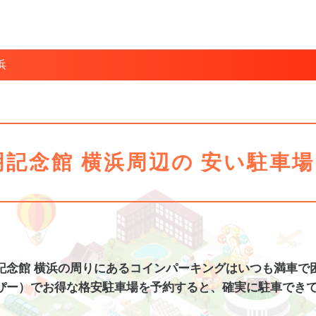
浜
明記念館 横浜周辺の
安い駐車
記念館 横浜
の周りにあるコインパーキングは
いつも満車で
ぴー）でお得な格安
駐車場
を予約すると、
確実に駐車でき