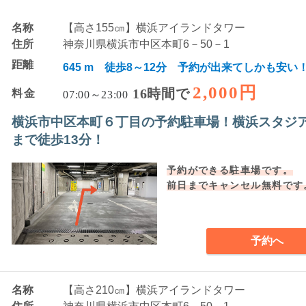
名称
【高さ155㎝】横浜アイランドタワー
住所
神奈川県横浜市中区本町6－50－1
距離
645 m 徒歩8～12分 予約が出来てしかも安い
2,000円
16時間で
料金
07:00～23:00
横浜市中区本町６丁目の予約駐車場！横浜スタジ
まで徒歩13分！
予約ができる駐車場です。
前日までキャンセル無料です
予約へ
名称
【高さ210㎝】横浜アイランドタワー