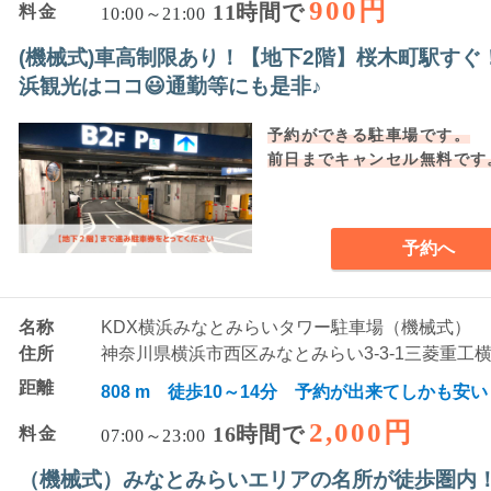
900円
11時間で
料金
10:00～21:00
(機械式)車高制限あり！【地下2階】桜木町駅すぐ
浜観光はココ😃通勤等にも是非♪
予約ができる駐車場です。
前日までキャンセル無料です
予約へ
名称
KDX横浜みなとみらいタワー駐車場（機械式）
住所
神奈川県横浜市西区みなとみらい3-3-1三菱重工横浜
距離
808 m 徒歩10～14分 予約が出来てしかも安い
2,000円
16時間で
料金
07:00～23:00
（機械式）みなとみらいエリアの名所が徒歩圏内