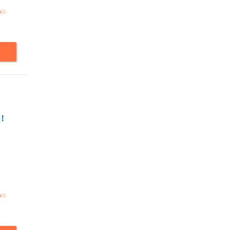
。
！
。