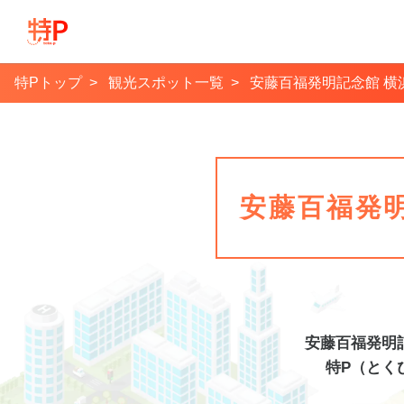
特Pトップ
観光スポット一覧
安藤百福発明記念館 横
安藤百福発
安藤百福発明
特P（とく