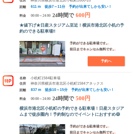
神奈川県横浜市港北区小机町2600-20
住所
611 m 徒歩7～11分 予約が出来てしかも安い！
距離
600円
24時間で
料金
00:00～24:00
★値下げ★日産スタジアム至近！横浜市港北区小机の予
約のできる駐車場‼
予約ができる駐車場です。
前日までキャンセル無料です。
予約へ
小机町1584駐車場
名称
神奈川県横浜市港北区小机町1584アネックス
住所
837 m 徒歩10～15分 予約が出来てしかも安い！
距離
500円
24時間で
料金
00:00～24:00
横浜市港北区小机町の予約できる駐車場！日産スタジア
ムまで徒歩圏内！予約制なのでイベントにおすすめ😄
予約ができる駐車場です。
前日までキャンセル無料です。