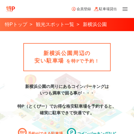
会員登録
駐車場貸出
特Pトップ
観光スポット一覧
新横浜公園
新横浜公園周辺の
安い駐車場
を特Pで予約！
新横浜公園
の周りにあるコインパーキングは
いつも満車で困る事が・・・
特P（とくぴー）でお得な格安
駐車場
を予約すると、
確実に駐車できて快適です。
予約ができる駐車場
コインパーキングなど