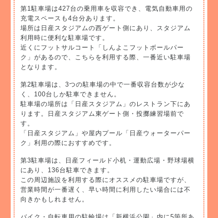
第1駐車場は427台の乗用車を収容でき、電気自動車用の
充電スペースも4台分あります。
場所は日産スタジアムの西ゲート側にあり、スタジアム
利用時に便利な駐車場です。
近くにフットサルコート「しんよこフットボールパー
ク」があるので、こちらを利用する際、一番近い駐車場
となります。
第2駐車場は、3つの駐車場の中で一番収容台数が少な
く、100台しか駐車できません。
駐車場の場所は「日産スタジアム」のレストラン下にあ
ります。日産スタジアム東ゲート側・投擲練習場前で
す。
「日産スタジアム」や屋内プール「日産ウォーターパー
ク」利用の際におすすめです。
第3駐車場は、日産フィールド小机・運動広場・野球場横
にあり、136台駐車できます。
この周辺施設を利用する際にオススメの駐車場ですが、
営業時間が一番遅く、早い時間に利用したい場合には不
向きかもしれません。
バイク・自転車用の駐輪場は「新横浜公園」内に5箇所あ