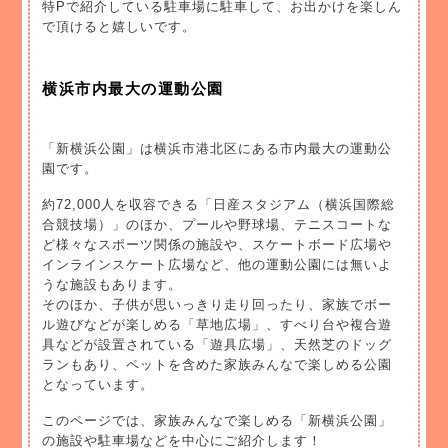
特Pで紹介している駐車場に駐車して、お出かけを楽しん
で頂けると嬉しいです。
横浜市内最大の運動公園
「新横浜公園」は横浜市港北区にある市内最大の運動公
園です。
約72,000人を収容できる「日産スタジアム（横浜国際総
合競技場）」のほか、プールや野球場、テニスコートな
ど様々なスポーツ関係の施設や、スケートボード広場や
インラインスケート広場など、他の運動公園には無いよ
うな施設もあります。
そのほか、子供が思いっきり走り回ったり、家族でボー
ル遊びなどが楽しめる「草地広場」、すべり台や複合遊
具などが設置されている「遊具広場」、天然芝のドッグ
ランもあり、ペットを含めた家族みんなで楽しめる公園
となっています。
このページでは、家族みんなで楽しめる「新横浜公園」
の施設や駐車場などを中心にご紹介します！