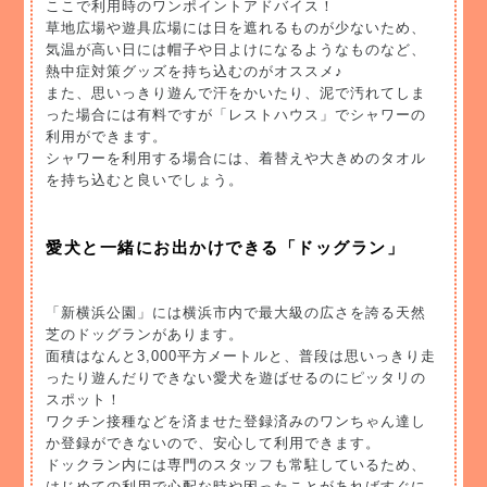
ここで利用時のワンポイントアドバイス！
草地広場や遊具広場には日を遮れるものが少ないため、
気温が高い日には帽子や日よけになるようなものなど、
熱中症対策グッズを持ち込むのがオススメ♪
また、思いっきり遊んで汗をかいたり、泥で汚れてしま
った場合には有料ですが「レストハウス」でシャワーの
利用ができます。
シャワーを利用する場合には、着替えや大きめのタオル
を持ち込むと良いでしょう。
愛犬と一緒にお出かけできる「ドッグラン」
「新横浜公園」には横浜市内で最大級の広さを誇る天然
芝のドッグランがあります。
面積はなんと3,000平方メートルと、普段は思いっきり走
ったり遊んだりできない愛犬を遊ばせるのにピッタリの
スポット！
ワクチン接種などを済ませた登録済みのワンちゃん達し
か登録ができないので、安心して利用できます。
ドックラン内には専門のスタッフも常駐しているため、
はじめての利用で心配な時や困ったことがあればすぐに