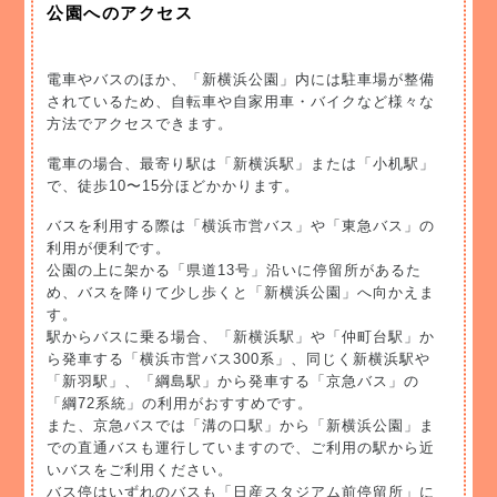
公園へのアクセス
電車やバスのほか、「新横浜公園」内には駐車場が整備
されているため、自転車や自家用車・バイクなど様々な
方法でアクセスできます。
電車の場合、最寄り駅は「新横浜駅」または「小机駅」
で、徒歩10〜15分ほどかかります。
バスを利用する際は「横浜市営バス」や「東急バス」の
利用が便利です。
公園の上に架かる「県道13号」沿いに停留所があるた
め、バスを降りて少し歩くと「新横浜公園」へ向かえま
す。
駅からバスに乗る場合、「新横浜駅」や「仲町台駅」か
ら発車する「横浜市営バス300系」、同じく新横浜駅や
「新羽駅」、「綱島駅」から発車する「京急バス」の
「綱72系統」の利用がおすすめです。
また、京急バスでは「溝の口駅」から「新横浜公園」ま
での直通バスも運行していますので、ご利用の駅から近
いバスをご利用ください。
バス停はいずれのバスも「日産スタジアム前停留所」に