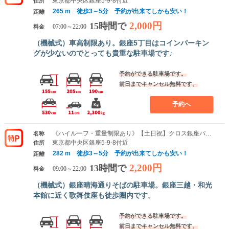
東京都中央区銀座5-9-8付近
住所
265 m 徒歩3～5分 予約が出来てしかも安い！
距離
2,000円
15時間で
料金
07:00～22:00
（機械式）車高制限あり。銀座5丁目はコインパーキン
グが少ないのでとっても貴重な駐車場です♪
予約ができる駐車場です。
前日までキャンセル無料です。
予約へ
《ハイルーフ・重量制限あり》【土日祝】クロス銀座パーキング
名称
東京都中央区銀座5-9-8付近
住所
282 m 徒歩3～5分 予約が出来てしかも安い！
距離
2,200円
13時間で
料金
09:00～22:00
（機械式）銀座晴海通りそばの駐車場。銀座三越・和光
本館に近く歌舞伎座も徒歩圏内です。
予約ができる駐車場です。
前日までキャンセル無料です。