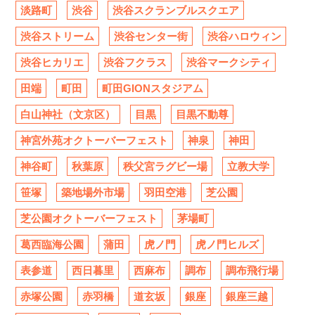
淡路町
渋谷
渋谷スクランブルスクエア
渋谷ストリーム
渋谷センター街
渋谷ハロウィン
渋谷ヒカリエ
渋谷フクラス
渋谷マークシティ
田端
町田
町田GIONスタジアム
白山神社（文京区）
目黒
目黒不動尊
神宮外苑オクトーバーフェスト
神泉
神田
神谷町
秋葉原
秩父宮ラグビー場
立教大学
笹塚
築地場外市場
羽田空港
芝公園
芝公園オクトーバーフェスト
茅場町
葛西臨海公園
蒲田
虎ノ門
虎ノ門ヒルズ
表参道
西日暮里
西麻布
調布
調布飛行場
赤塚公園
赤羽橋
道玄坂
銀座
銀座三越