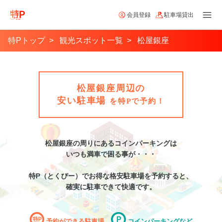
会員登録
駐車場貸出
特Pトップ
観光スポット一覧
松屋銀座
松屋銀座周辺の
安い駐車場
を特Pで予約！
松屋銀座
の周りにあるコインパーキングは
いつも満車で困る事が・・・
特P（とくぴー）でお得な格安
駐車場
を予約すると、
確実に駐車できて快適です。
予約ができる駐車場
コインパーキングなど