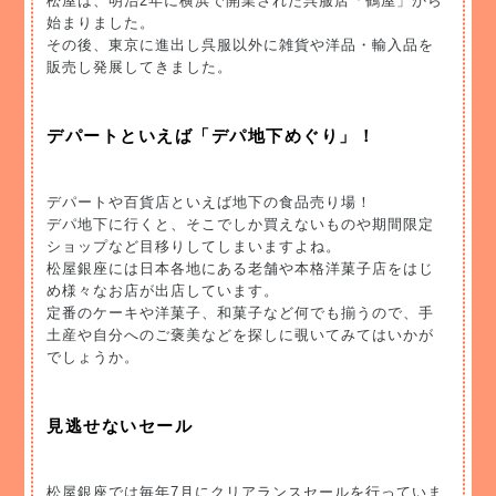
松屋は、明治2年に横浜で開業された呉服店「鶴屋」から
始まりました。
その後、東京に進出し呉服以外に雑貨や洋品・輸入品を
販売し発展してきました。
デパートといえば「デパ地下めぐり」！
デパートや百貨店といえば地下の食品売り場！
デパ地下に行くと、そこでしか買えないものや期間限定
ショップなど目移りしてしまいますよね。
松屋銀座には日本各地にある老舗や本格洋菓子店をはじ
め様々なお店が出店しています。
定番のケーキや洋菓子、和菓子など何でも揃うので、手
土産や自分へのご褒美などを探しに覗いてみてはいかが
でしょうか。
見逃せないセール
松屋銀座では毎年7月にクリアランスセールを行っていま