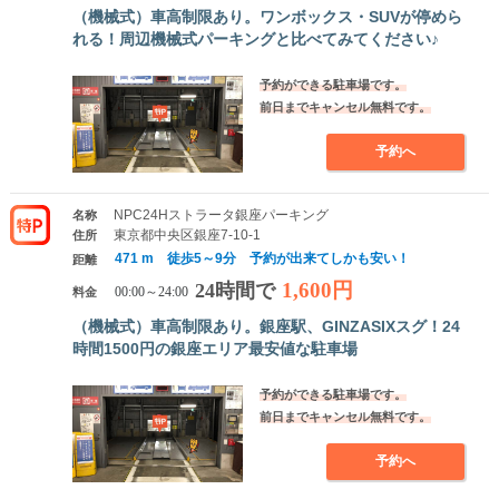
（機械式）車高制限あり。ワンボックス・SUVが停めら
れる！周辺機械式パーキングと比べてみてください♪
予約ができる駐車場です。
前日までキャンセル無料です。
予約へ
NPC24Hストラータ銀座パーキング
名称
東京都中央区銀座7-10-1
住所
471 m 徒歩5～9分 予約が出来てしかも安い！
距離
1,600円
24時間で
料金
00:00～24:00
（機械式）車高制限あり。銀座駅、GINZASIXスグ！24
時間1500円の銀座エリア最安値な駐車場
予約ができる駐車場です。
前日までキャンセル無料です。
予約へ