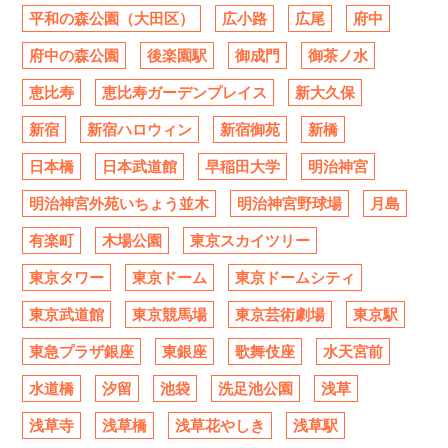
平和の森公園（大田区）
広小路
広尾
府中
府中の森公園
後楽園駅
御成門
御茶ノ水
恵比寿
恵比寿ガーデンプレイス
新大久保
新宿
新宿ハロウィン
新宿御苑
新橋
日本橋
日本武道館
早稲田大学
明治神宮
明治神宮外苑いちょう並木
明治神宮野球場
月島
有楽町
木場公園
東京スカイツリー
東京タワー
東京ドーム
東京ドームシティ
東京武道館
東京競馬場
東京芸術劇場
東京駅
東急プラザ銀座
東銀座
歌舞伎座
水天宮前
水道橋
汐留
池袋
洗足池公園
浅草
浅草寺
浅草橋
浅草花やしき
浅草駅