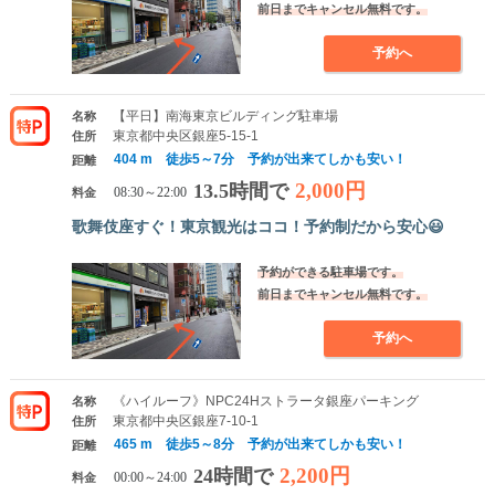
前日までキャンセル無料です。
予約へ
【平日】南海東京ビルディング駐車場
名称
東京都中央区銀座5-15-1
住所
404 m 徒歩5～7分 予約が出来てしかも安い！
距離
2,000円
13.5時間で
料金
08:30～22:00
歌舞伎座すぐ！東京観光はココ！予約制だから安心😃
予約ができる駐車場です。
前日までキャンセル無料です。
予約へ
《ハイルーフ》NPC24Hストラータ銀座パーキング
名称
東京都中央区銀座7-10-1
住所
465 m 徒歩5～8分 予約が出来てしかも安い！
距離
2,200円
24時間で
料金
00:00～24:00