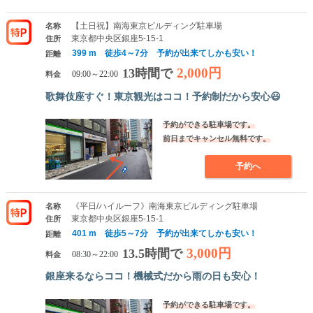
【土日祝】南海東京ビルディング駐車場
名称
東京都中央区銀座5-15-1
住所
399 m 徒歩4～7分 予約が出来てしかも安い！
距離
2,000円
13時間で
料金
09:00～22:00
歌舞伎座すぐ！東京観光はココ！予約制だから安心😃
予約ができる駐車場です。
前日までキャンセル無料です。
予約へ
《平日/ハイルーフ》南海東京ビルディング駐車場
名称
東京都中央区銀座5-15-1
住所
401 m 徒歩5～7分 予約が出来てしかも安い！
距離
3,000円
13.5時間で
料金
08:30～22:00
銀座来るならココ！機械式だから雨の日も安心！
予約ができる駐車場です。