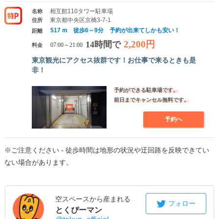
相互館110タワー駐車場
名称
東京都中央区京橋3-7-1
住所
517 m 徒歩6～9分 予約が出来てしかも安い！
距離
2,200円
14時間で
料金
07:00～21:00
東京観光にアクセス抜群です！お仕事で来るときも是
非！
予約ができる駐車場です。
前日までキャンセル無料です。
予約へ
※ご注意ください - 徒歩時間は地形の状況や迂回路を反映できてい
ない場合があります。
空スペースから産まれる
フォロー
とくぴーマン