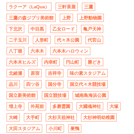
ラクーア（LaQua）
三軒茶屋
三鷹
三鷹の森ジブリ美術館
上野
上野動物園
下北沢
中目黒
乙女ロード
亀戸天神
二子玉川
人形町
代々木公園
代官山
八丁堀
六本木
六本木ハロウィン
六本木ヒルズ
内幸町
円山町
勝どき
北綾瀬
原宿
吉祥寺
味の素スタジアム
品川
四ツ谷
国分寺
国立代々木競技場
国立新美術館
国立競技場
城南島海浜公園
増上寺
外苑前
多磨霊園
大國魂神社
大塚
大崎
大手町
大杉天祖神社
大杉神明幼稚園
大田スタジアム
小川町
巣鴨