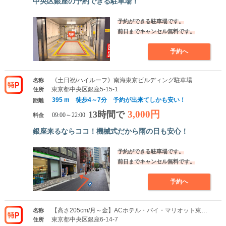
中央区銀座の予約できる駐車場！
予約ができる駐車場です。
前日までキャンセル無料です。
予約へ
《土日祝/ハイルーフ》南海東京ビルディング駐車場
名称
東京都中央区銀座5-15-1
住所
395 m 徒歩4～7分 予約が出来てしかも安い！
距離
3,000円
13時間で
料金
09:00～22:00
銀座来るならココ！機械式だから雨の日も安心！
予約ができる駐車場です。
前日までキャンセル無料です。
予約へ
【高さ205cm/月～金】ACホテル・バイ・マリオット東京銀座駐車場
名称
東京都中央区銀座6-14-7
住所