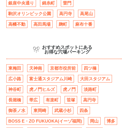
銀座中央通り
錦糸町
雷門
駒沢オリンピック公園
高円寺
高尾山
高幡不動
高田馬場
麹町
麻布十番
おすすめスポットにある
お得な穴場パーキング
東梅田
天神南
京都市役所前
四ツ橋
広小路
富士通スタジアム川崎
大田スタジアム
神谷町
虎ノ門ヒルズ
虎ノ門
淡路町
長堀橋
帯広
有楽町
笹塚
高円寺
御茶ノ水
東岡崎
武蔵小杉
四条
BOSS E・ZO FUKUOKA(イーゾ福岡)
岡山
博多