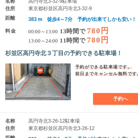
名称
高円寺北3-32-9駐車場
住所
東京都杉並区高円寺北3-32-9
距離
383 m 徒歩4～7分 予約が出来てしかも安い！
780円
13時間で
料金
00:00～13:00
780円
11時間で
13:00～24:00
杉並区高円寺北３丁目の予約できる駐車場！
予約ができる駐車場です。
前日までキャンセル無料です
予約へ
名称
高円寺北3-26-12駐車場
住所
東京都杉並区高円寺北3-26-12
距離