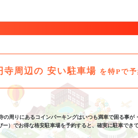
円寺周辺の
安い駐車場
を特Pで予
寺
の周りにあるコインパーキングは
いつも満車で困る事が
ぴー）でお得な格安
駐車場
を予約すると、
確実に駐車でき