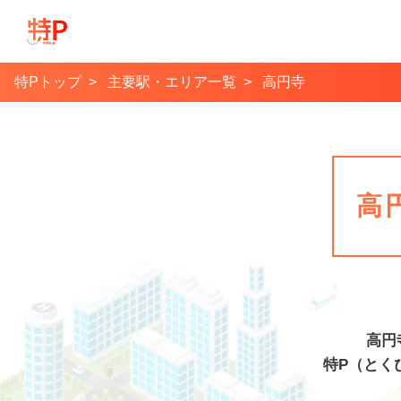
特Pトップ
主要駅・エリア一覧
高円寺
高
高円
特P（とく